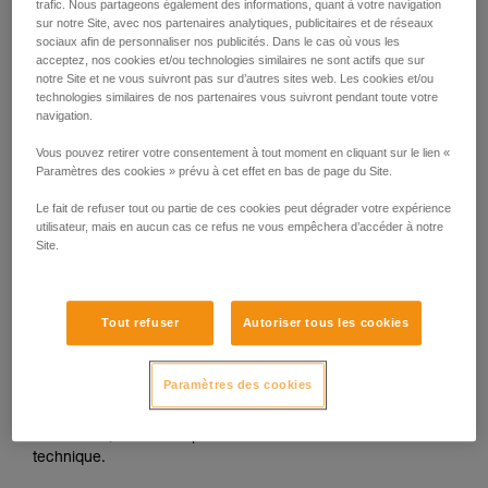
l’imperdabilité et la protection des doigts. Il n’existe aucun
trafic. Nous partageons également des informations, quant à votre navigation
liées à votre activité. Il peut en exister d’autres
autre référentiel normatif EPI couvrant l’usage de poulie sur
sur notre Site, avec nos partenaires analytiques, publicitaires et de réseaux
que nous ne décrivons pas ici.
sociaux afin de personnaliser nos publicités. Dans le cas où vous les
câble.
acceptez, nos cookies et/ou technologies similaires ne sont actifs que sur
notre Site et ne vous suivront pas sur d’autres sites web. Les cookies et/ou
technologies similaires de nos partenaires vous suivront pendant toute votre
Pour un usage en Parcours Acrobatiques en Hauteur sur
navigation.
câble, les seules poulies Petzl certifiées sont :
Vous pouvez retirer votre consentement à tout moment en cliquant sur le lien «
Paramètres des cookies » prévu à cet effet en bas de page du Site.
- Les poulies TRAC CLUB (P023AB00/P023AB01) et
TRAC GUIDE (P024AB00/P024AB01).
Le fait de refuser tout ou partie de ces cookies peut dégrader votre expérience
utilisateur, mais en aucun cas ce refus ne vous empêchera d’accéder à notre
Site.
- Les poulies TRAC (P023AA00/P023BA00) et TRAC
PLUS (P024AA00/P024BA00).
Tout refuser
Autoriser tous les cookies
La notice technique de la TANDEM SPEED n’indique donc
plus de compatibilité avec un câble. Cependant cette poulie
est dotée de galets en acier inoxydable, ce qui lui permet
Paramètres des cookies
toujours d’être utilisée sur câble jusqu’à 13 mm de diamètre,
pour tout usage hors environnement Parcours Acrobatiques
en Hauteur, tout en respectant les informations de la notice
technique.