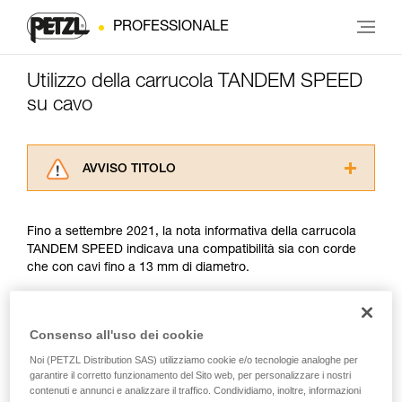
PROFESSIONALE
Utilizzo della carrucola TANDEM SPEED
su cavo
AVVISO TITOLO
Leggere attentamente le istruzioni tecniche dei
prodotti utilizzati in questo consiglio prima di
Fino a settembre 2021, la nota informativa della carrucola
consultarlo. Dovete aver compreso le
TANDEM SPEED indicava una compatibilità sia con corde
informazioni dell’istruzione tecnica per poter
che con cavi fino a 13 mm di diametro.
capire queste ulteriori informazioni.
La padronanza di queste tecniche richiede una
formazione ed un addestramento specifico.
Da settembre 2021, l’utilizzo della carrucola su cavo è
Verificate con un professionista la vostra
regolamentata dalla norma EN 17109, che riguarda soltanto i
Consenso all'uso dei cookie
capacità di rifare la manovra, da soli, in piena
Parchi Avventura. La TANDEM SPEED non soddisfa due
Noi (PETZL Distribution SAS) utilizziamo cookie e/o tecnologie analoghe per
sicurezza, prima di riprodurla autonomamente.
criteri di questo riferimento normativo: l’imperdibilità e la
garantire il corretto funzionamento del Sito web, per personalizzare i nostri
Forniamo esempi di tecniche relative alla vostra
protezione delle dita. Non esistono altri riferimenti normativi
contenuti e annunci e analizzare il traffico. Condividiamo, inoltre, informazioni
attività. Ne possono esistere altre che non