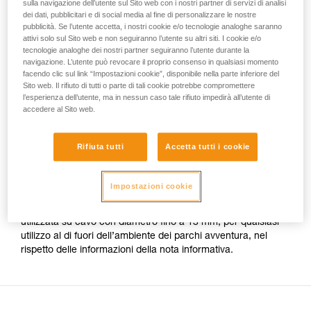
sui DPI che riguardano l’utilizzo di carrucole su cavo.
sulla navigazione dell’utente sul Sito web con i nostri partner di servizi di analisi
vengono qui descritte.
dei dati, pubblicitari e di social media al fine di personalizzare le nostre
pubblicità. Se l’utente accetta, i nostri cookie e/o tecnologie analoghe saranno
Per l’utilizzo su cavo nei Parchi Avventura, le uniche
attivi solo sul Sito web e non seguiranno l’utente su altri siti. I cookie e/o
carrucole Petzl certificate sono:
tecnologie analoghe dei nostri partner seguiranno l’utente durante la
navigazione. L’utente può revocare il proprio consenso in qualsiasi momento
facendo clic sul link “Impostazioni cookie”, disponibile nella parte inferiore del
- Le carrucole TRAC CLUB (P023AB00/P023AB01) e
Sito web. Il rifiuto di tutti o parte di tali cookie potrebbe compromettere
l’esperienza dell’utente, ma in nessun caso tale rifiuto impedirà all’utente di
TRAC GUIDE (P024AB00/P024AB01).
accedere al Sito web.
- Le carrucole TRAC (P023AA00/P023BA00) e TRAC
PLUS (P024AA00/P024BA00).
Rifiuta tutti
Accetta tutti i cookie
La nota informativa della TANDEM SPEED non indica più la
Impostazioni cookie
compatibilità con un cavo. Tuttavia questa carrucola è dotata
di rotelle in acciaio inossidabile, per cui può essere sempre
utilizzata su cavo con diametro fino a 13 mm, per qualsiasi
utilizzo al di fuori dell’ambiente dei parchi avventura, nel
rispetto delle informazioni della nota informativa.