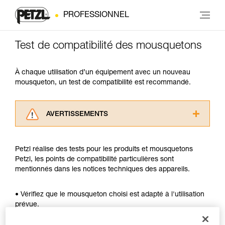
PROFESSIONNEL
Test de compatibilité des mousquetons
À chaque utilisation d’un équipement avec un nouveau
mousqueton, un test de compatibilité est recommandé.
AVERTISSEMENTS
Lisez attentivement les notices techniques des
produits utilisés dans ce conseil avant de le
Petzl réalise des tests pour les produits et mousquetons
consulter. Vous devez avoir compris les
Petzl, les points de compatibilité particulières sont
informations de la notice technique pour
mentionnés dans les notices techniques des appareils.
pouvoir comprendre ce complément
d’informations.
Maîtriser ces techniques nécessite une
• Vérifiez que le mousqueton choisi est adapté à l'utilisation
formation et un entraînement spécifique. Validez
prévue.
avec un professionnel votre capacité à refaire
• Vérifiez que la section du mousqueton est adaptée.
la manipulation, seul, en toute sécurité, avant