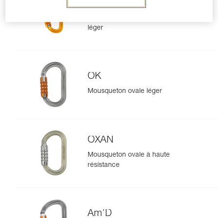
Sm'D
Mousqueton asymétrique ultra-
léger
OK
Mousqueton ovale léger
OXAN
Mousqueton ovale à haute
résistance
Am’D