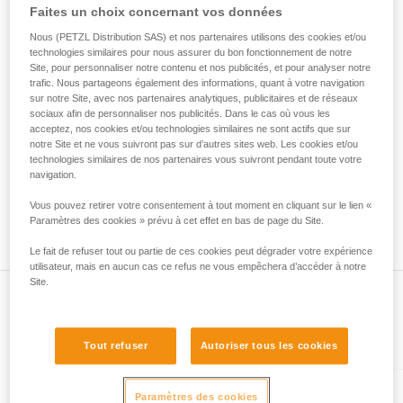
• Vérifiez que le mousqueton ne se bloque pas dans le trou
Faites un choix concernant vos données
de la reproduire en autonomie.
de connexion de l'appareil.
Nous donnons des exemples de techniques
• Évaluez la possibilité que le mousqueton se mette en
Nous (PETZL Distribution SAS) et nos partenaires utilisons des cookies et/ou
liées à votre activité. Il peut en exister d’autres
technologies similaires pour nous assurer du bon fonctionnement de notre
mauvaise position et la stabilité de cette mauvaise position.
que nous ne décrivons pas ici.
Site, pour personnaliser notre contenu et nos publicités, et pour analyser notre
• Vérifiez les risques d'interférence entre les éléments du
trafic. Nous partageons également des informations, quant à votre navigation
système et la bague du mousqueton.
sur notre Site, avec nos partenaires analytiques, publicitaires et de réseaux
sociaux afin de personnaliser nos publicités. Dans le cas où vous les
acceptez, nos cookies et/ou technologies similaires ne sont actifs que sur
Remarque
notre Site et ne vous suivront pas sur d’autres sites web. Les cookies et/ou
Pour les appareils munis d'une bague souple de maintien du
technologies similaires de nos partenaires vous suivront pendant toute votre
mousqueton (ZIGZAG, PIRANA...), refaites un test de
navigation.
compatibilité lorsque vous changez le mousqueton. En effet,
Vous pouvez retirer votre consentement à tout moment en cliquant sur le lien «
la bague souple peut avoir été déformée par le premier
Paramètres des cookies » prévu à cet effet en bas de page du Site.
mousqueton et ne plus maintenir correctement le second.
Le fait de refuser tout ou partie de ces cookies peut dégrader votre expérience
utilisateur, mais en aucun cas ce refus ne vous empêchera d’accéder à notre
Site.
Présent dans l'article
Tout refuser
Autoriser tous les cookies
Paramètres des cookies