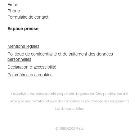
Email
Phone
Formulaire de contact
Espace presse
Mentions légales
Politique de confidentialité et de traitement des données
personnelles
Déclaration d'accessibilité
Paramètres des cookies
Les activités illustrées sont intrinsèquement dangereuses. Chaque utilisateur doit
avoir suivi une formation et avoir des compétences pour l’usage des équipements
lors de ces activités.
© 1995-2026 Petzl