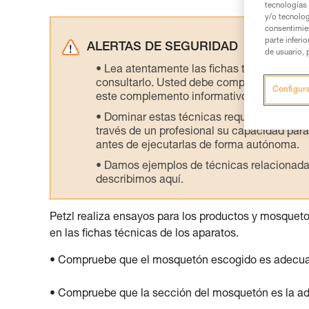
tecnologías 
y/o tecnolog
consentimie
parte inferi
ALERTAS DE SEGURIDAD
de usuario, 
Lea atentamente las fichas técnicas de l
consultarlo. Usted debe comprender la inf
Configur
este complemento informativo.
Dominar estas técnicas requiere una for
través de un profesional su capacidad para 
antes de ejecutarlas de forma autónoma.
Damos ejemplos de técnicas relacionadas 
describimos aquí.
Petzl realiza ensayos para los productos y mosquet
en las fichas técnicas de los aparatos.
• Compruebe que el mosquetón escogido es adecuado 
• Compruebe que la sección del mosquetón es la a