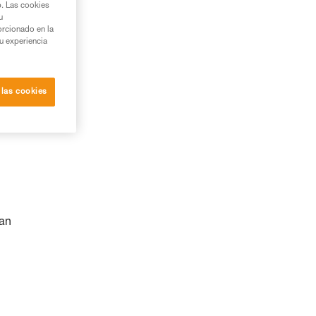
b. Las cookies
u
orcionado en la
su experiencia
 las cookies
nan