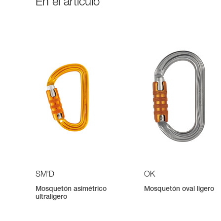
En el artículo
SM'D
OK
Mosquetón asimétrico
Mosquetón oval ligero
ultraligero