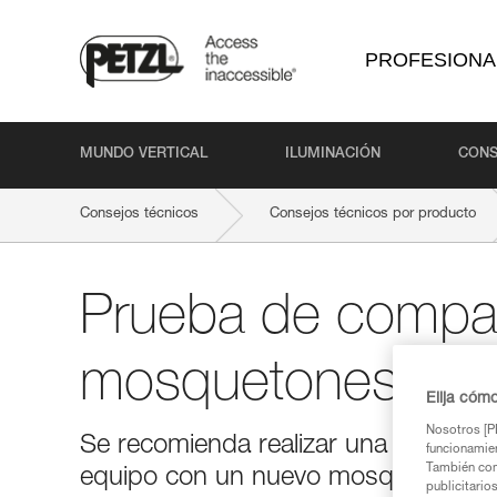
PROFESIONA
MUNDO VERTICAL
ILUMINACIÓN
CONS
Consejos técnicos
Consejos técnicos por producto
Prueba de compati
mosquetones
Elija cóm
Nosotros [PE
Se recomienda realizar una prueba d
funcionamien
También com
equipo con un nuevo mosquetón.
publicitario