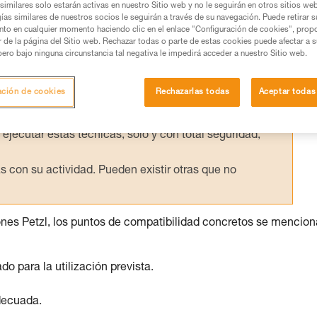
similares solo estarán activas en nuestro Sitio web y no le seguirán en otros sitios we
ías similares de nuestros socios le seguirán a través de su navegación. Puede retirar s
nto en cualquier momento haciendo clic en el enlace "Configuración de cookies", prop
or de la página del Sitio web. Rechazar todas o parte de estas cookies puede afectar a 
pero bajo ninguna circunstancia tal negativa le impedirá acceder a nuestro Sitio web.
os productos utilizados en este consejo antes de
ormación de la ficha técnica para poder comprender
ación de cookies
Rechazarlas todas
Aceptar todas
mación y un entrenamiento específico. Confirme a
ejecutar estas técnicas, solo y con total seguridad,
con su actividad. Pueden existir otras que no
ones Petzl, los puntos de compatibilidad concretos se mencio
para la utilización prevista.
decuada.