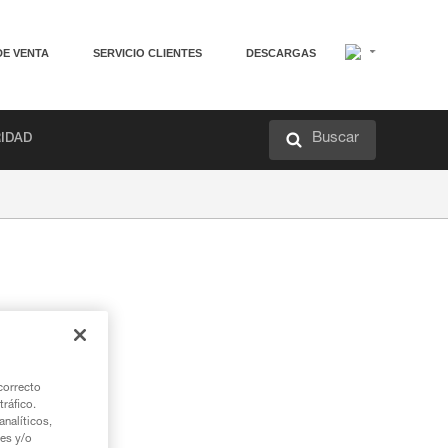
DE VENTA
SERVICIO CLIENTES
DESCARGAS
Buscar
RIDAD
correcto
tráfico.
nalíticos,
ies y/o