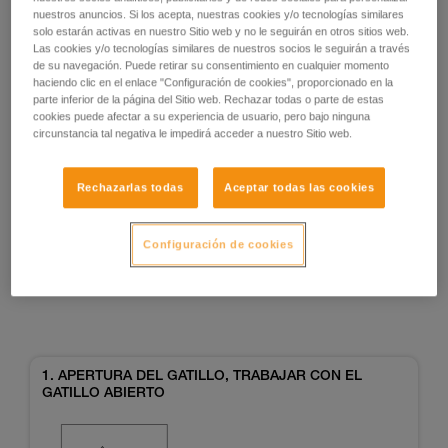
nuestros anuncios. Si los acepta, nuestras cookies y/o tecnologías similares
solo estarán activas en nuestro Sitio web y no le seguirán en otros sitios web.
Las cookies y/o tecnologías similares de nuestros socios le seguirán a través
de su navegación. Puede retirar su consentimiento en cualquier momento
haciendo clic en el enlace "Configuración de cookies", proporcionado en la
parte inferior de la página del Sitio web. Rechazar todas o parte de estas
cookies puede afectar a su experiencia de usuario, pero bajo ninguna
circunstancia tal negativa le impedirá acceder a nuestro Sitio web.
Ejemplos
Ejemplos
Rechazarlas todas
Aceptar todas las cookies
Configuración de cookies
Ejemplos de situaciones de riesgo sobre el
terreno
1. APERTURA DEL GATILLO, TRABAJAR CON EL
GATILLO ABIERTO