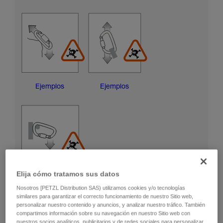
Ejemplos
Ejemplos
Elija cómo tratamos sus datos
Ejemplos
Nosotros [PETZL Distribution SAS) utilizamos cookies y/o tecnologías
similares para garantizar el correcto funcionamiento de nuestro Sitio web,
personalizar nuestro contenido y anuncios, y analizar nuestro tráfico. También
RIESGOS DE DAÑAR EL CASQUILLO DE BLOQUEO
compartimos información sobre su navegación en nuestro Sitio web con
nuestros socios analíticos, publicitarios y de redes sociales para personalizar