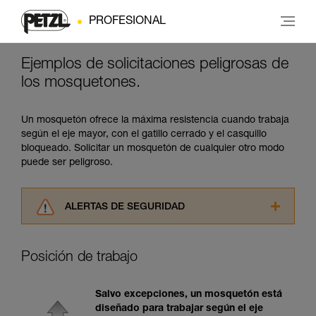
PROFESIONAL
Ejemplos de solicitaciones peligrosas de
los mosquetones.
Un mosquetón ofrece la máxima resistencia cuando trabaja
según el eje mayor, con el gatillo cerrado y el casquillo
bloqueado. Solicitar un mosquetón de cualquier otro modo
puede ser peligroso.
ALERTAS DE SEGURIDAD
Lea atentamente las fichas técnicas de los
productos utilizados en este consejo antes de
Posición de trabajo
consultarlo. Usted debe comprender la
información de la ficha técnica para poder
comprender este complemento informativo.
Salvo excepciones, un mosquetón está
Dominar estas técnicas requiere una formación
diseñado para trabajar según el eje