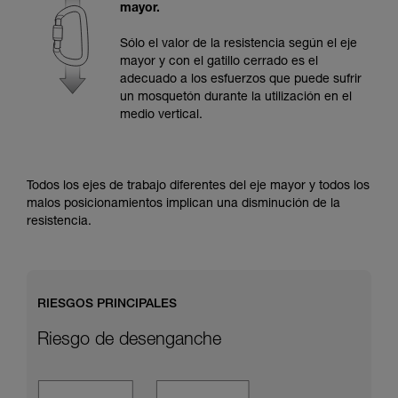
y un entrenamiento específico. Confirme a
mayor.
través de un profesional su capacidad para
ejecutar estas técnicas, solo y con total
Sólo el valor de la resistencia según el eje
seguridad, antes de ejecutarlas de forma
mayor y con el gatillo cerrado es el
autónoma.
adecuado a los esfuerzos que puede sufrir
Damos ejemplos de técnicas relacionadas con
un mosquetón durante la utilización en el
su actividad. Pueden existir otras que no
medio vertical.
describimos aquí.
Todos los ejes de trabajo diferentes del eje mayor y todos los
malos posicionamientos implican una disminución de la
resistencia.
RIESGOS PRINCIPALES
Riesgo de desenganche