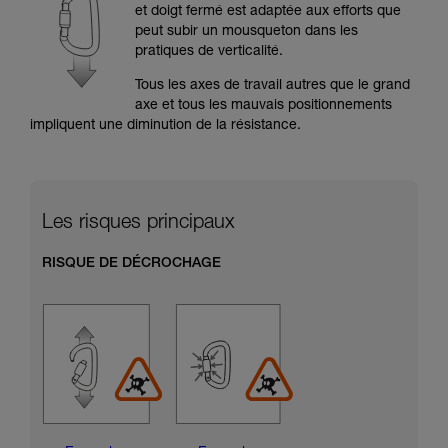
formation et un entraînement spécifique. Validez
et doigt fermé est adaptée aux efforts que
avec un professionnel votre capacité à refaire
peut subir un mousqueton dans les
la manipulation, seul, en toute sécurité, avant
pratiques de verticalité.
de la reproduire en autonomie.
Nous donnons des exemples de techniques
Tous les axes de travail autres que le grand
liées à votre activité. Il peut en exister d’autres
axe et tous les mauvais positionnements
que nous ne décrivons pas ici.
impliquent une diminution de la résistance.
Les risques principaux
RISQUE DE DÉCROCHAGE