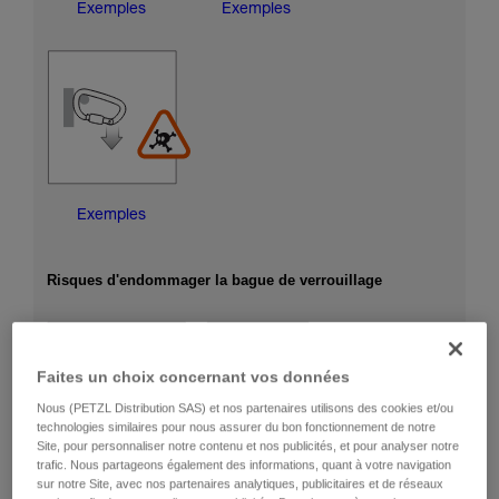
Exemples
Exemples
Exemples
Risques d'endommager la bague de verrouillage
Faites un choix concernant vos données
Nous (PETZL Distribution SAS) et nos partenaires utilisons des cookies et/ou
technologies similaires pour nous assurer du bon fonctionnement de notre
Site, pour personnaliser notre contenu et nos publicités, et pour analyser notre
trafic. Nous partageons également des informations, quant à votre navigation
sur notre Site, avec nos partenaires analytiques, publicitaires et de réseaux
Exemples
Exemples