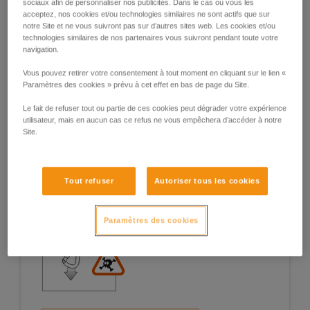
sociaux afin de personnaliser nos publicités. Dans le cas où vous les
acceptez, nos cookies et/ou technologies similaires ne sont actifs que sur
notre Site et ne vous suivront pas sur d’autres sites web. Les cookies et/ou
technologies similaires de nos partenaires vous suivront pendant toute votre
navigation.
Exemples de situations à risques sur le
Vous pouvez retirer votre consentement à tout moment en cliquant sur le lien «
terrain
Paramètres des cookies » prévu à cet effet en bas de page du Site.
Le fait de refuser tout ou partie de ces cookies peut dégrader votre expérience
utilisateur, mais en aucun cas ce refus ne vous empêchera d’accéder à notre
Site.
1. Ouverture du doigt, travail en doigt
Tout refuser
Autoriser tous les cookies
ouvert
Paramètres des cookies