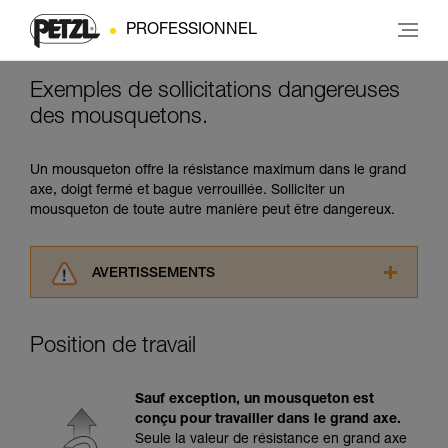
PROFESSIONNEL
Exemples de sollicitations dangereuses
des mousquetons.
Un mousqueton offre la résistance maximum dans le grand
axe, doigt fermé et bague verrouillée. Solliciter un
mousqueton de toute autre manière peut être dangereux.
AVERTISSEMENTS
Lisez attentivement les notices techniques des
produits utilisés dans ce conseil avant de le
Position de travail
consulter. Vous devez avoir compris les
informations de la notice technique pour
pouvoir comprendre ce complément
Sauf exception, un mousqueton est
d’informations.
conçu pour travailler dans le grand axe.
Maîtriser ces techniques nécessite une
Seule la valeur de résistance en grand axe