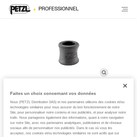
PROFESSIONNEL
Faites un choix concernant vos données
TANGA
Nous (PETZL Distribution SAS) et nos partenaires utilisons des cookies et/ou
technologies similaires pour nous assurer du bon fonctionnement de notre
Site, pour personnaliser notre contenu et nos publicités, et pour analyser notre
trafic. Nous partageons également des informations, quant à votre navigation
Bague de maintien de connecteur (pack de 10)
sur notre Site, avec nos partenaires analytiques, publicitaires et de réseaux
sociaux afin de personnaliser nos publicités. Dans le cas où vous les
La bague de maintien TANGA permet de maintenir le
acceptez, nos cookies et/ou technologies similaires ne sont actifs que sur