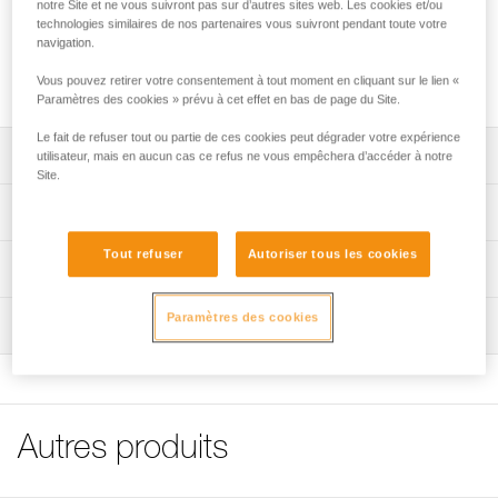
connecteur en bonne position.
notre Site et ne vous suivront pas sur d’autres sites web. Les cookies et/ou
technologies similaires de nos partenaires vous suivront pendant toute votre
navigation.
Achetez en ligne
Vous pouvez retirer votre consentement à tout moment en cliquant sur le lien «
Paramètres des cookies » prévu à cet effet en bas de page du Site.
Le fait de refuser tout ou partie de ces cookies peut dégrader votre expérience
Descriptif
utilisateur, mais en aucun cas ce refus ne vous empêchera d’accéder à notre
Site.
NB : Pour les références vendues par lot, la revente de
Spécifications techniques
produits à l'unité n'est pas autorisée.
Tout refuser
Autoriser tous les cookies
Poids: 5 g
Informations techniques
Matière(s): élastomère
Notice
Paramètres des cookies
Inspection
Spécifications référence(s)
Télécharger le pdf technical-notice-TANGA-1
FAQ
Référence : M92000
FAQ
Garantie : 3 ans
Conditionnement : 1
Voir tous les contenus techniques
Autres produits