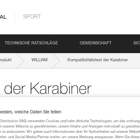
AL
SPORT
TECHNISCHE RATSCHLÄGE
GEMEINSCHAFT
SI
rodukt
WILLIAM
Kompatibilitätstest der Karabiner
t der Karabiner
iner Ausrüstung mit einem neuen Karabine
heiden, welche Daten Sie teilen
chzuführen.
Distribution SAS) verwenden Cookies und/oder ähnliche Technologien, um das ordnu
n unserer Website zu gewährleisten, unsere Inhalte und Anzeigen individuell zu gestalte
 zu analysieren. Wir geben auch Informationen über Ihr Surfverhalten auf unserer Websi
erbe- und Social-Media-Partner weiter, um unsere Werbung anzupassen. Wenn Sie diese 