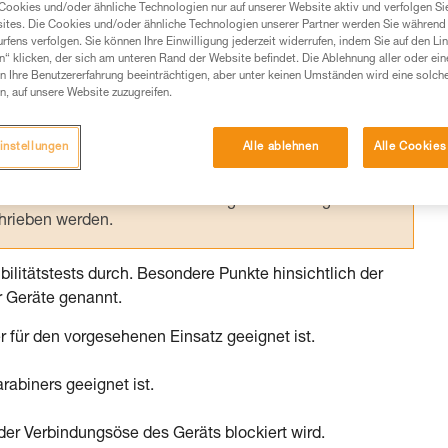
Cookies und/oder ähnliche Technologien nur auf unserer Website aktiv und verfolgen Sie
ites. Die Cookies und/oder ähnliche Technologien unserer Partner werden Sie während 
Produkte, um die es in diesem Tech Tipp geht,
fens verfolgen. Sie können Ihre Einwilligung jederzeit widerrufen, indem Sie auf den Li
n“ klicken, der sich am unteren Rand der Website befindet. Die Ablehnung aller oder ein
te ziehen. Um diese Zusatzinformationen verstehen zu
 Ihre Benutzererfahrung beeinträchtigen, aber unter keinen Umständen wird eine solch
auchsanweisung enthaltenen Informationen richtig
n, auf unsere Website zuzugreifen.
 eine entsprechende Ausbildung und ein spezielles
instellungen
Alle ablehnen
Alle Cookies
inem Profi, ob Sie in der Lage sind, den Vorgang
n eigenständig durchführen.
ivität verbundenen Techniken. Möglicherweise gibt es
chrieben werden.
bilitätstests durch. Besondere Punkte hinsichtlich der
r Geräte genannt.
r für den vorgesehenen Einsatz geeignet ist.
rabiners geeignet ist.
 der Verbindungsöse des Geräts blockiert wird.