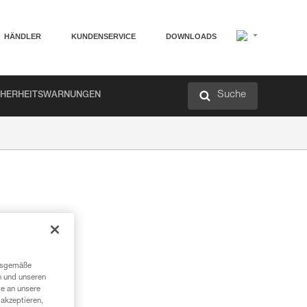
HÄNDLER
KUNDENSERVICE
DOWNLOADS
Suche
CHERHEITSWARNUNGEN
r
ngsgemäße
n und unseren
te an unsere
akzeptieren,