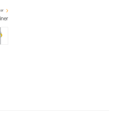
ter
iner