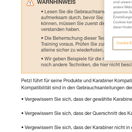
WARNHINWEIS
sind unsere 
andere Webs
Lesen Sie die Gebrauchsanweisungen der 
gesamten Sur
Einstellunge
aufmerksam durch, bevor Sie diesen zu Ra
Cookies kann
können, müssen Sie zuerst die in der Gebr
daran hinder
verstanden haben.
Die Beherrschung dieser Techniken setzt
Cookie-E
Training voraus. Prüfen Sie zusammen mit e
alleine sicher zu wiederholen, bevor Sie ih
Wir geben Beispiele für die mit Ihrer Akt
noch andere Techniken, die hier nicht bes
Petzl führt für seine Produkte und Karabiner Kompati
Kompatibilität sind in den Gebrauchsanleitungen de
• Vergewissern Sie sich, dass der gewählte Karabine
• Vergewissern Sie sich, dass der Querschnitt des Ka
• Vergewissern Sie sich, dass der Karabiner nicht in