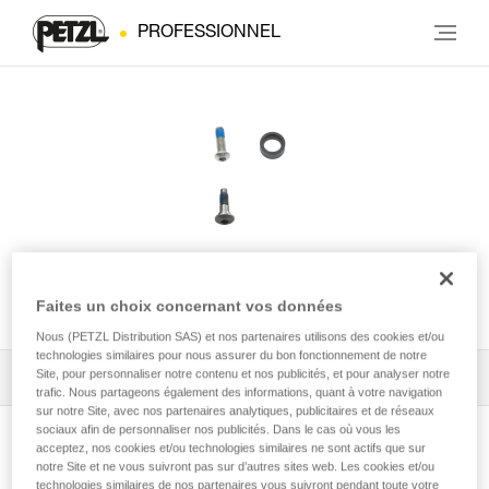
PROFESSIONNEL
Vis ASAP® LOCK
Faites un choix concernant vos données
Nous (PETZL Distribution SAS) et nos partenaires utilisons des cookies et/ou
technologies similaires pour nous assurer du bon fonctionnement de notre
Site, pour personnaliser notre contenu et nos publicités, et pour analyser notre
Tous les conseils techniques
1
Filtrer
trafic. Nous partageons également des informations, quant à votre navigation
sur notre Site, avec nos partenaires analytiques, publicitaires et de réseaux
sociaux afin de personnaliser nos publicités. Dans le cas où vous les
acceptez, nos cookies et/ou technologies similaires ne sont actifs que sur
notre Site et ne vous suivront pas sur d’autres sites web. Les cookies et/ou
technologies similaires de nos partenaires vous suivront pendant toute votre