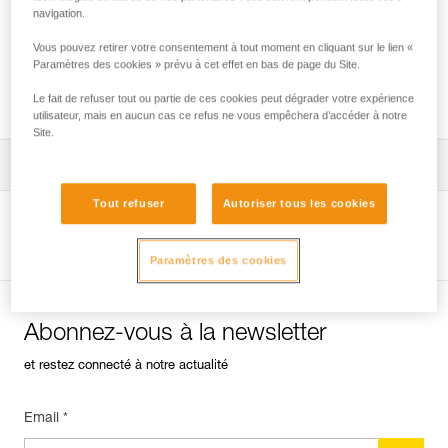
navigation.
Vous pouvez retirer votre consentement à tout moment en cliquant sur le lien «
Générations d’ASAP et ASAP LOCK -
Paramètres des cookies » prévu à cet effet en bas de page du Site.
Compatibilités avec les ASAP’SORBER
Le fait de refuser tout ou partie de ces cookies peut dégrader votre expérience
utilisateur, mais en aucun cas ce refus ne vous empêchera d’accéder à notre
Site.
Télécharger la notice technique (PDF)
Tout refuser
Autoriser tous les cookies
Technical Notice
Voir la page produit
Paramètres des cookies
Technical Notice
Abonnez-vous à la newsletter
et restez connecté à notre actualité
Email *