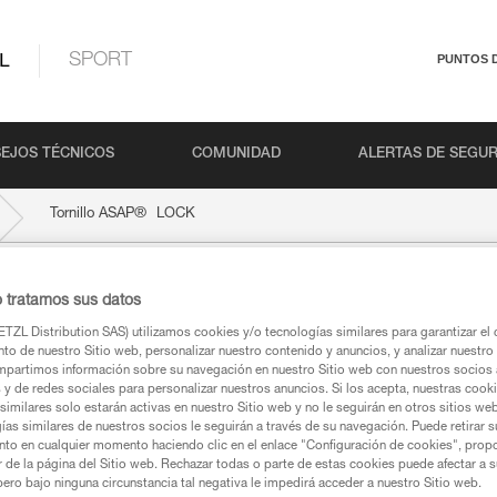
L
SPORT
PUNTOS 
EJOS TÉCNICOS
COMUNIDAD
ALERTAS DE SEGU
®
Tornillo ASAP
LOCK
o tratamos sus datos
OCK
TZL Distribution SAS) utilizamos cookies y/o tecnologías similares para garantizar el 
to de nuestro Sitio web, personalizar nuestro contenido y anuncios, y analizar nuestro 
partimos información sobre su navegación en nuestro Sitio web con nuestros socios a
s y de redes sociales para personalizar nuestros anuncios. Si los acepta, nuestras cook
similares solo estarán activas en nuestro Sitio web y no le seguirán en otros sitios we
ías similares de nuestros socios le seguirán a través de su navegación. Puede retirar s
ca
nto en cualquier momento haciendo clic en el enlace "Configuración de cookies", prop
or de la página del Sitio web. Rechazar todas o parte de estas cookies puede afectar a 
pero bajo ninguna circunstancia tal negativa le impedirá acceder a nuestro Sitio web.