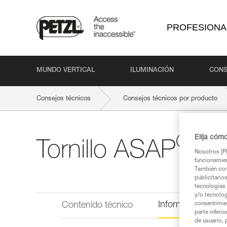
PROFESIONA
MUNDO VERTICAL
ILUMINACIÓN
CONS
Consejos técnicos
Consejos técnicos por producto
®
Elija cóm
Tornillo ASAP
L
Nosotros [PE
funcionamien
También com
publicitario
tecnologías 
y/o tecnolog
Información técni
Contenido técnico
consentimie
parte inferi
de usuario, 