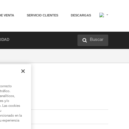
DE VENTA
SERVICIO CLIENTES
DESCARGAS
Buscar
RIDAD
correcto
tráfico.
nalíticos,
ies y/o
b. Las cookies
u
orcionado en la
su experiencia