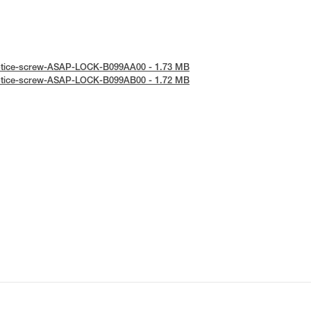
-notice-screw-ASAP-LOCK-B099AA00 - 1.73 MB
-notice-screw-ASAP-LOCK-B099AB00 - 1.72 MB