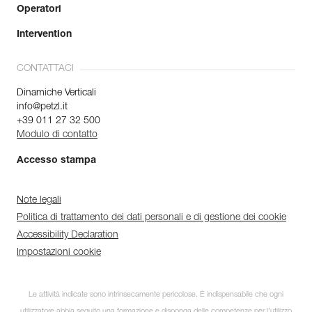
Operatori
Intervention
CONTATTACI
Dinamiche Verticali
info@petzl.it
+39 011 27 32 500
Modulo di contatto
Accesso stampa
Note legali
Politica di trattamento dei dati personali e di gestione dei cookie
Accessibility Declaration
Impostazioni cookie
Le attività indicate sono intrinsecamente pericolose. È indispensabile che ogni
utilizzatore abbia seguito una formazione e disponga delle competenze per l’utilizzo