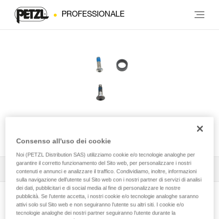
PROFESSIONALE
Vite ASAP® LOCK
Consenso all'uso dei cookie
Noi (PETZL Distribution SAS) utilizziamo cookie e/o tecnologie analoghe per
garantire il corretto funzionamento del Sito web, per personalizzare i nostri
Tutti i consigli tecnici
1
Filtro
contenuti e annunci e analizzare il traffico. Condividiamo, inoltre, informazioni
sulla navigazione dell’utente sul Sito web con i nostri partner di servizi di analisi
dei dati, pubblicitari e di social media al fine di personalizzare le nostre
pubblicità. Se l’utente accetta, i nostri cookie e/o tecnologie analoghe saranno
attivi solo sul Sito web e non seguiranno l’utente su altri siti. I cookie e/o
tecnologie analoghe dei nostri partner seguiranno l’utente durante la