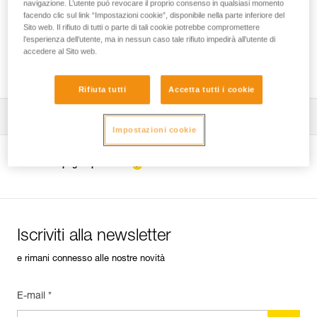
navigazione. L’utente può revocare il proprio consenso in qualsiasi momento
facendo clic sul link “Impostazioni cookie”, disponibile nella parte inferiore del
Sito web. Il rifiuto di tutti o parte di tali cookie potrebbe compromettere
l’esperienza dell’utente, ma in nessun caso tale rifiuto impedirà all’utente di
Generazioni di ASAP e ASAP LOCK -
accedere al Sito web.
Compatibilità con gli ASAP’SORBER
Rifiuta tutti
Accetta tutti i cookie
Scarica la scheda tecnica (PDF)
Impostazioni cookie
Technical Notice
Guarda la pagina prodotto
Technical Notice
Iscriviti alla newsletter
e rimani connesso alle nostre novità
E-mail *