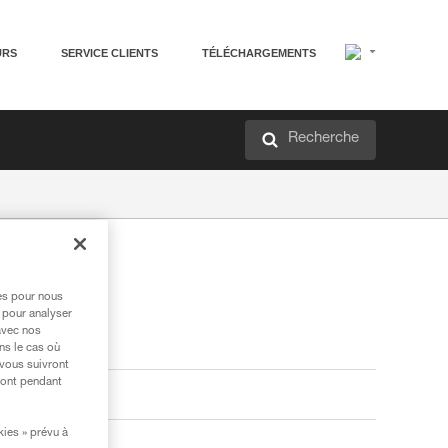
URS
SERVICE CLIENTS
TÉLÉCHARGEMENTS
Recherche
res pour nous
 pour analyser
avec nos
ns le cas où
 vous suivront
ront pendant
kies » prévu à