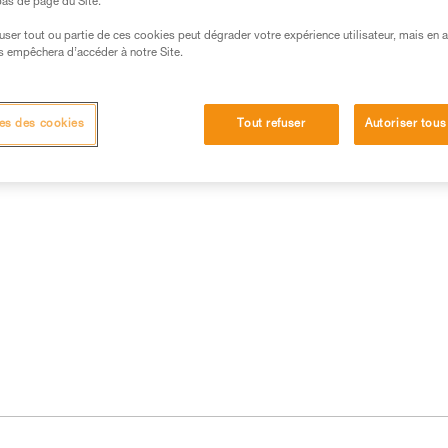
 bas de page du Site.
efuser tout ou partie de ces cookies peut dégrader votre expérience utilisateur, mais en 
s empêchera d’accéder à notre Site.
es des cookies
Tout refuser
Autoriser tous