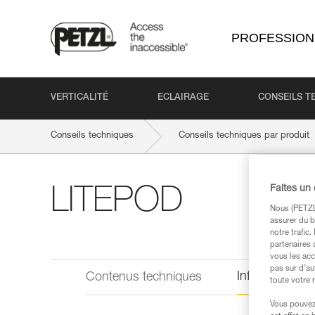
PROFESSION
VERTICALITÉ
ECLAIRAGE
CONSEILS T
Conseils techniques
Conseils techniques par produit
Faites un
LITEPOD
Nous (PETZL 
assurer du b
notre trafic
partenaires 
vous les acc
pas sur d’au
Informations 
Contenus techniques
toute votre 
Vous pouvez 