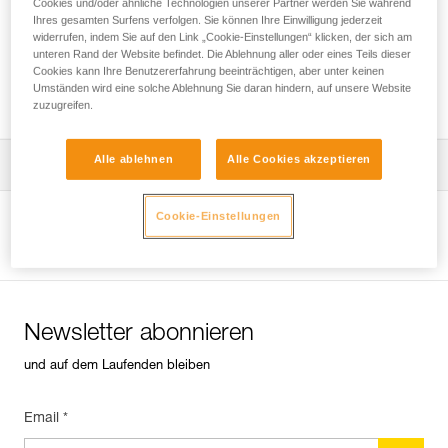
Cookies und/oder ähnliche Technologien unserer Partner werden Sie während
Ihres gesamten Surfens verfolgen. Sie können Ihre Einwilligung jederzeit
widerrufen, indem Sie auf den Link „Cookie-Einstellungen“ klicken, der sich am
unteren Rand der Website befindet. Die Ablehnung aller oder eines Teils dieser
Welcher Gurt ist für welchen
Cookies kann Ihre Benutzererfahrung beeinträchtigen, aber unter keinen
Verwendungszweck geeignet?
Umständen wird eine solche Ablehnung Sie daran hindern, auf unsere Website
zuzugreifen.
Alle ablehnen
Alle Cookies akzeptieren
Die Gebrauchsanleitung herunterladen
Technical Notice
Cookie-Einstellungen
Produktseite ansehen
Newsletter abonnieren
und auf dem Laufenden bleiben
Email *