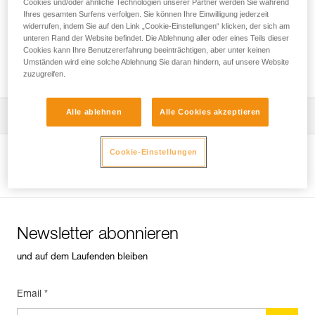
Cookies und/oder ähnliche Technologien unserer Partner werden Sie während
Ihres gesamten Surfens verfolgen. Sie können Ihre Einwilligung jederzeit
widerrufen, indem Sie auf den Link „Cookie-Einstellungen“ klicken, der sich am
unteren Rand der Website befindet. Die Ablehnung aller oder eines Teils dieser
Welcher Gurt ist für welchen
Cookies kann Ihre Benutzererfahrung beeinträchtigen, aber unter keinen
Verwendungszweck geeignet?
Umständen wird eine solche Ablehnung Sie daran hindern, auf unsere Website
zuzugreifen.
Alle ablehnen
Alle Cookies akzeptieren
Die Gebrauchsanleitung herunterladen
Technical Notice
Cookie-Einstellungen
Produktseite ansehen
Newsletter abonnieren
und auf dem Laufenden bleiben
Email *