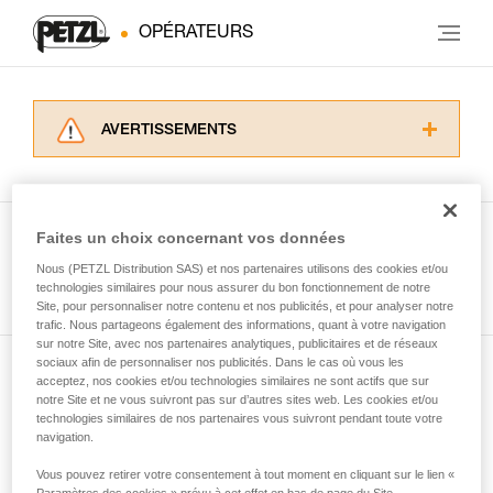
OPÉRATEURS
AVERTISSEMENTS
Lisez attentivement les notices techniques des
produits utilisés dans ce conseil avant de le
consulter. Vous devez avoir compris les
informations de la notice technique pour
Faites un choix concernant vos données
pouvoir comprendre ce complément
Nous (PETZL Distribution SAS) et nos partenaires utilisons des cookies et/ou
Voir tous les conseils
d’informations.
technologies similaires pour nous assurer du bon fonctionnement de notre
Maîtriser ces techniques nécessite une
Site, pour personnaliser notre contenu et nos publicités, et pour analyser notre
formation et un entraînement spécifique. Validez
trafic. Nous partageons également des informations, quant à votre navigation
sur notre Site, avec nos partenaires analytiques, publicitaires et de réseaux
avec un professionnel votre capacité à refaire
sociaux afin de personnaliser nos publicités. Dans le cas où vous les
la manipulation, seul, en toute sécurité, avant
acceptez, nos cookies et/ou technologies similaires ne sont actifs que sur
Abonnez-vous à la newsletter
de la reproduire en autonomie.
notre Site et ne vous suivront pas sur d’autres sites web. Les cookies et/ou
Nous donnons des exemples de techniques
technologies similaires de nos partenaires vous suivront pendant toute votre
et restez connecté à notre actualité
liées à votre activité. Il peut en exister d’autres
navigation.
que nous ne décrivons pas ici.
Vous pouvez retirer votre consentement à tout moment en cliquant sur le lien «
Email *