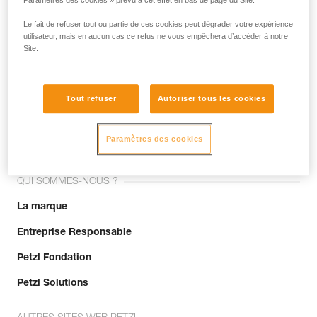
Paramètres des cookies » prévu à cet effet en bas de page du Site.
Le fait de refuser tout ou partie de ces cookies peut dégrader votre expérience
utilisateur, mais en aucun cas ce refus ne vous empêchera d’accéder à notre
Site.
Tout refuser
Autoriser tous les cookies
Rejoignez la communauté !
Paramètres des cookies
QUI SOMMES-NOUS ?
La marque
Entreprise Responsable
Petzl Fondation
Petzl Solutions