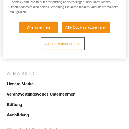
noch andere Techniken, die hier nicht
Cookies kann Ihre Benutzererfahrung beeinträchtigen, aber unter keinen
Umständen wird eine solche Ablehnung Sie daran hindern, auf unsere Website
beschrieben werden.
zuzugreifen.
Alle ablehnen
Alle Cookies akzeptieren
Tritt der Community bei!
Cookie-Einstellungen
WER WIR SIND
Unsere Marke
Verantwortungsvolles Unternehmen
Stiftung
Ausbildung