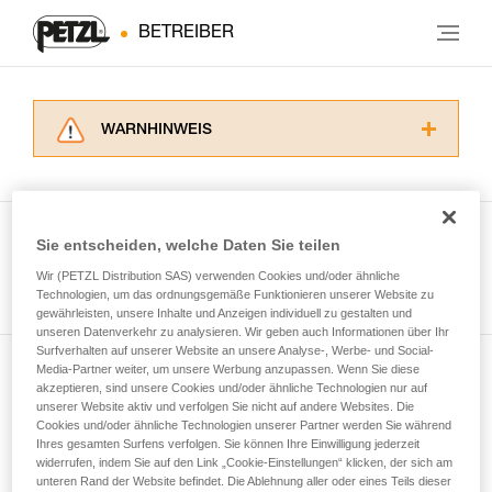
BETREIBER
WARNHINWEIS
Lesen Sie die Gebrauchsanweisungen der
Produkte, um die es in diesem Tech Tipp geht,
aufmerksam durch, bevor Sie diesen zu Rate
ziehen. Um diese Zusatzinformationen
Sie entscheiden, welche Daten Sie teilen
verstehen zu können, müssen Sie zuerst die in
Wir (PETZL Distribution SAS) verwenden Cookies und/oder ähnliche
Alle Techniken ansehen
der Gebrauchsanweisung enthaltenen
Technologien, um das ordnungsgemäße Funktionieren unserer Website zu
Informationen richtig verstanden haben.
gewährleisten, unsere Inhalte und Anzeigen individuell zu gestalten und
Die Beherrschung dieser Techniken setzt eine
unseren Datenverkehr zu analysieren. Wir geben auch Informationen über Ihr
entsprechende Ausbildung und ein spezielles
Surfverhalten auf unserer Website an unsere Analyse-, Werbe- und Social-
Training voraus. Prüfen Sie zusammen mit
Media-Partner weiter, um unsere Werbung anzupassen. Wenn Sie diese
Newsletter abonnieren
akzeptieren, sind unsere Cookies und/oder ähnliche Technologien nur auf
einem Profi, ob Sie in der Lage sind, den
unserer Website aktiv und verfolgen Sie nicht auf andere Websites. Die
Vorgang alleine sicher zu wiederholen, bevor
Cookies und/oder ähnliche Technologien unserer Partner werden Sie während
und auf dem Laufenden bleiben
Sie ihn eigenständig durchführen.
Ihres gesamten Surfens verfolgen. Sie können Ihre Einwilligung jederzeit
Wir geben Beispiele für die mit Ihrer Aktivität
widerrufen, indem Sie auf den Link „Cookie-Einstellungen“ klicken, der sich am
verbundenen Techniken. Möglicherweise gibt es
unteren Rand der Website befindet. Die Ablehnung aller oder eines Teils dieser
Email *