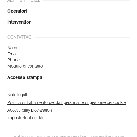
ALTRI SITI PETZL
Operatori
Intervention
CONTATTACI
Name
Email
Phone
Modulo di contatto
Accesso stampa
Note legali
Politica di trattamento dei dati personali e di gestione dei cookie
Accessibility Declaration
Impostazioni cookie
Le attività indicate sono intrinsecamente pericolose. È indispensabile che ogni