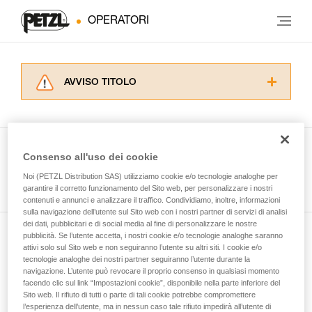
OPERATORI
AVVISO TITOLO
Leggere attentamente le istruzioni tecniche dei
prodotti utilizzati in questo consiglio prima di
consultarlo. Dovete aver compreso le
informazioni dell’istruzione tecnica per poter
Consenso all'uso dei cookie
capire queste ulteriori informazioni.
Guarda tutti i consigli tecnici
Noi (PETZL Distribution SAS) utilizziamo cookie e/o tecnologie analoghe per
La padronanza di queste tecniche richiede una
garantire il corretto funzionamento del Sito web, per personalizzare i nostri
formazione ed un addestramento specifico.
contenuti e annunci e analizzare il traffico. Condividiamo, inoltre, informazioni
Verificate con un professionista la vostra
sulla navigazione dell’utente sul Sito web con i nostri partner di servizi di analisi
capacità di rifare la manovra, da soli, in piena
dei dati, pubblicitari e di social media al fine di personalizzare le nostre
sicurezza, prima di riprodurla autonomamente.
pubblicità. Se l’utente accetta, i nostri cookie e/o tecnologie analoghe saranno
Iscriviti alla newsletter
Forniamo esempi di tecniche relative alla vostra
attivi solo sul Sito web e non seguiranno l’utente su altri siti. I cookie e/o
tecnologie analoghe dei nostri partner seguiranno l’utente durante la
attività. Ne possono esistere altre che non
navigazione. L’utente può revocare il proprio consenso in qualsiasi momento
e rimani connesso alle nostre novità
vengono qui descritte.
facendo clic sul link “Impostazioni cookie”, disponibile nella parte inferiore del
Sito web. Il rifiuto di tutti o parte di tali cookie potrebbe compromettere
l’esperienza dell’utente, ma in nessun caso tale rifiuto impedirà all’utente di
E-mail *