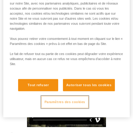
Vous allez préférer l'assurage à la grimpe ! NEOX est un
sur notre Site, avec nos partenaires analytiques, publicitaires et de réseaux
assureur avec blocage assisté pour la salle et la falaise.
sociaux afin de personnaliser nos publicités. Dans le cas où vous les
Idéal pour l’escalade en tête, il dispose d’une roue intégrée
acceptez, nos cookies et/ou technologies similaires ne sont actifs que sur
notre Site et ne vous suivront pas sur d’autres sites web. Les cookies et/ou
procurant un coulissement extrêmement fluide de la corde
technologies similaires de nos partenaires vous suivront pendant toute votre
pour donner du mou rapidement au grimpeur. Sa poignée
navigation.
ergonomique permet de contrôler confortablement la
descente. Il s'utilise avec l'ensemble des cordes à simple de
Vous pouvez retirer votre consentement à tout moment en cliquant sur le lien «
8,5 à 11 mm.
Paramètres des cookies » prévu à cet effet en bas de page du Site.
Le fait de refuser tout ou partie de ces cookies peut dégrader votre expérience
utilisateur, mais en aucun cas ce refus ne vous empêchera d’accéder à notre
Site.
NEOX®
Tout refuser
Autoriser tous les cookies
Paramètres des cookies