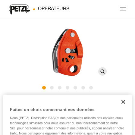
OPÉRATEURS
®
NEOX
Faites un choix concernant vos données
Nous (PETZL Distribution SAS) et nos partenaires utilisons des cookies et/ou
Assureur avec blocage assisté par came optimisé pour
technologies similaires pour nous assurer du bon fonctionnement de notre
l’escalade en tête
Site, pour personnaliser notre contenu et nos publicités, et pour analyser notre
trafic. Nous partageons également des informations, quant à votre navigation