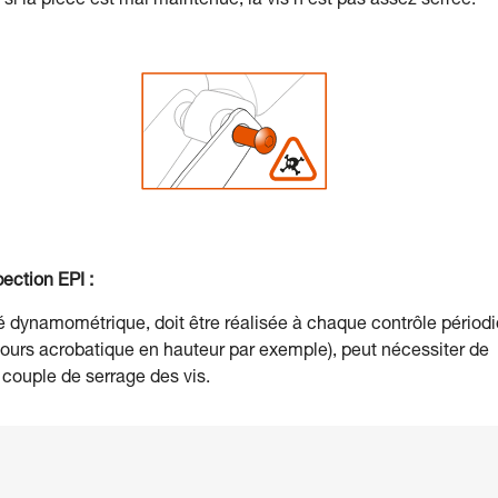
i la pièce est mal maintenue, la vis n’est pas assez serrée.
ection EPI :
clé dynamométrique, doit être réalisée à chaque contrôle périod
parcours acrobatique en hauteur par exemple), peut nécessiter de
couple de serrage des vis.