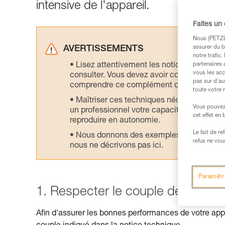
intensive de l’appareil.
Faites un
Nous (PETZL 
assurer du b
AVERTISSEMENTS
notre trafic
Lisez attentivement les notices technique
partenaires 
vous les acc
consulter. Vous devez avoir compris les in
pas sur d’au
comprendre ce complément d’informations
toute votre 
Maîtriser ces techniques nécessite une f
Vous pouvez 
un professionnel votre capacité à refaire la
cet effet en
reproduire en autonomie.
Le fait de r
Nous donnons des exemples de techniques l
refus ne vou
nous ne décrivons pas ici.
Paramètr
1. Respecter le couple de serrag
Afin d'assurer les bonnes performances de votre appar