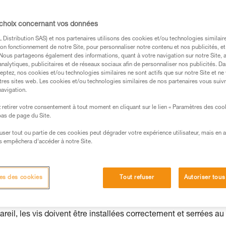
 choix concernant vos données
Distribution SAS) et nos partenaires utilisons des cookies et/ou technologies similai
on fonctionnement de notre Site, pour personnaliser notre contenu et nos publicités, et
. Nous partageons également des informations, quant à votre navigation sur notre Site, 
s des produits utilisés dans ce conseil avant de le
analytiques, publicitaires et de réseaux sociaux afin de personnaliser nos publicités. Da
eptez, nos cookies et/ou technologies similaires ne sont actifs que sur notre Site et ne
formations de la notice technique pour pouvoir
tres sites web. Les cookies et/ou technologies similaires de nos partenaires vous suiv
.
navigation.
ormation et un entraînement spécifique. Validez avec
retirer votre consentement à tout moment en cliquant sur le lien « Paramètres des coo
 manipulation, seul, en toute sécurité, avant de la
 bas de page du Site.
efuser tout ou partie de ces cookies peut dégrader votre expérience utilisateur, mais en 
iées à votre activité. Il peut en exister d’autres que
s empêchera d’accéder à notre Site.
es des cookies
Tout refuser
Autoriser tous
e
eil, les vis doivent être installées correctement et serrées au