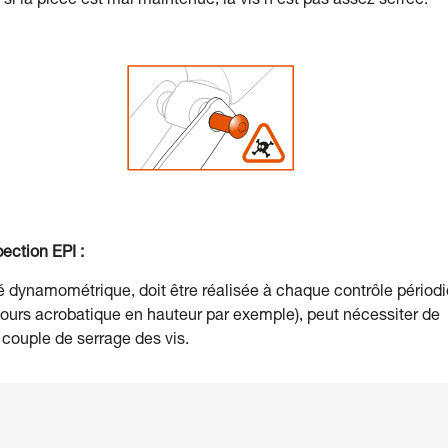
i la pièce est mal maintenue, la vis n’est pas assez serrée.
ection EPI :
clé dynamométrique, doit être réalisée à chaque contrôle périod
parcours acrobatique en hauteur par exemple), peut nécessiter de
couple de serrage des vis.