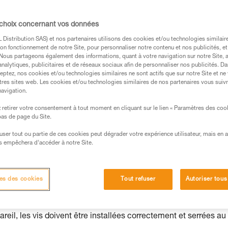
 choix concernant vos données
Distribution SAS) et nos partenaires utilisons des cookies et/ou technologies similai
on fonctionnement de notre Site, pour personnaliser notre contenu et nos publicités, et
. Nous partageons également des informations, quant à votre navigation sur notre Site, 
s des produits utilisés dans ce conseil avant de le
analytiques, publicitaires et de réseaux sociaux afin de personnaliser nos publicités. Da
eptez, nos cookies et/ou technologies similaires ne sont actifs que sur notre Site et ne
formations de la notice technique pour pouvoir
tres sites web. Les cookies et/ou technologies similaires de nos partenaires vous suiv
.
navigation.
ormation et un entraînement spécifique. Validez avec
retirer votre consentement à tout moment en cliquant sur le lien « Paramètres des coo
 manipulation, seul, en toute sécurité, avant de la
 bas de page du Site.
efuser tout ou partie de ces cookies peut dégrader votre expérience utilisateur, mais en 
iées à votre activité. Il peut en exister d’autres que
s empêchera d’accéder à notre Site.
es des cookies
Tout refuser
Autoriser tous
e
eil, les vis doivent être installées correctement et serrées au