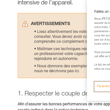
intensive de l’appareil.
Faites un
Nous (PETZL 
assurer du b
AVERTISSEMENTS
notre trafic
Lisez attentivement les notices technique
partenaires 
vous les acc
consulter. Vous devez avoir compris les in
pas sur d’au
comprendre ce complément d’informations
toute votre 
Maîtriser ces techniques nécessite une f
Vous pouvez 
un professionnel votre capacité à refaire la
cet effet en
reproduire en autonomie.
Le fait de r
Nous donnons des exemples de techniques l
refus ne vou
nous ne décrivons pas ici.
Paramètr
1. Respecter le couple de serrag
Afin d'assurer les bonnes performances de votre appar