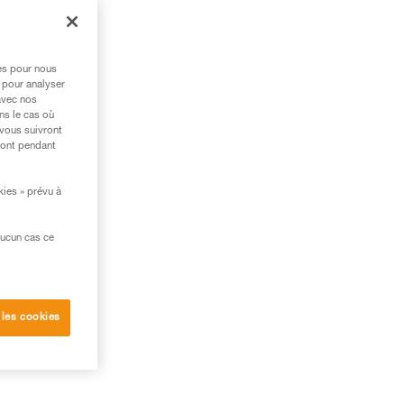
res pour nous
 pour analyser
avec nos
ns le cas où
 vous suivront
ront pendant
kies » prévu à
aucun cas ce
 les cookies