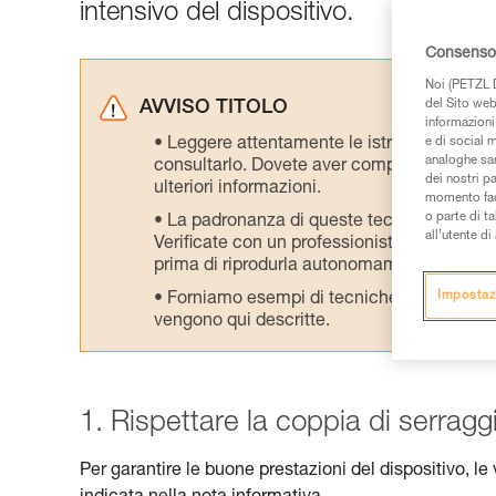
intensivo del dispositivo.
Consenso 
Noi (PETZL D
del Sito web,
AVVISO TITOLO
informazioni 
Leggere attentamente le istruzioni tecniche
e di social m
analoghe sar
consultarlo. Dovete aver compreso le inform
dei nostri p
ulteriori informazioni.
momento facen
o parte di t
La padronanza di queste tecniche richie
all’utente d
Verificate con un professionista la vostra ca
prima di riprodurla autonomamente.
Impostaz
Forniamo esempi di tecniche relative alla 
vengono qui descritte.
1. Rispettare la coppia di serragg
Per garantire le buone prestazioni del dispositivo, le