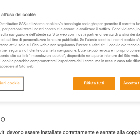
all'uso dei cookie
istribution SAS) utilizziamo cookie e/o tecnologie analoghe per garantire il corretto f
 per personalizzare i nostri contenuti e annunci e analizzare il traffico. Condividiamo, in
sulla navigazione dell’utente sul Sito web con i nostri partner di servizi di analisi dei dat
 dei prodotti utilizzati in questo consiglio prima di
edia al fine di personalizzare le nostre pubblicità. Se l’utente accetta, i nostri cookie e
anno attivi solo sul Sito web e non seguiranno l’utente su altri siti. I cookie e/o tecnol
azioni dell’istruzione tecnica per poter capire queste
artner seguiranno l’utente durante la navigazione. L’utente può revocare il proprio conse
do clic sul link “Impostazioni cookie”, disponibile nella parte inferiore del Sito web. Il 
ali cookie potrebbe compromettere l’esperienza dell’utente, ma in nessun caso tale rifiu
de una formazione ed un addestramento specifico.
i accedere al Sito web.
pacità di rifare la manovra, da soli, in piena sicurezza,
ioni cookie
Rifiuta tutti
Accetta t
vostra attività. Ne possono esistere altre che non
io
 viti devono essere installate correttamente e serrate alla coppi