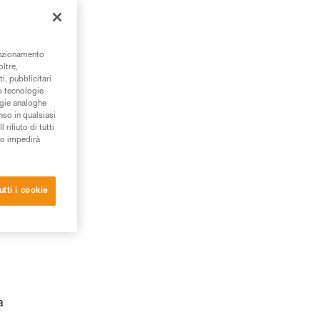
unzionamento
oltre,
i, pubblicitari
/o tecnologie
ogie analoghe
nso in qualsiasi
rifiuto di tutti
to impedirà
utti i cookie
a