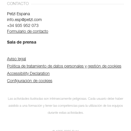
CONTACTO
Petzl Espana
info.esp@petzl.com
+34 935 952 073
Formulario de contacto
Sala de prensa
Aviso legal
Política de tratamiento de datos personales y gestión de cookies
Accessibility Declaration
Configuración de cookies
Las actividades ilustradas son intrínsecamente peligrosas. Cada usuario debe haber
asistido a una formación y tener las competencias para la utilización de los equipos
durante estas actividades.