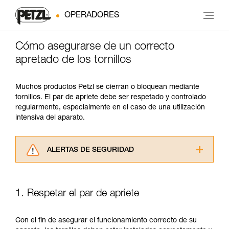
OPERADORES
Cómo asegurarse de un correcto
apretado de los tornillos
Muchos productos Petzl se cierran o bloquean mediante
tornillos. El par de apriete debe ser respetado y controlado
regularmente, especialmente en el caso de una utilización
intensiva del aparato.
ALERTAS DE SEGURIDAD
Lea atentamente las fichas técnicas de los
productos utilizados en este consejo antes de
consultarlo. Usted debe comprender la
1. Respetar el par de apriete
información de la ficha técnica para poder
comprender este complemento informativo.
Dominar estas técnicas requiere una formación
Con el fin de asegurar el funcionamiento correcto de su