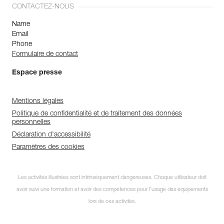
CONTACTEZ-NOUS
Name
Email
Phone
Formulaire de contact
Espace presse
Mentions légales
Politique de confidentialité et de traitement des données
personnelles
Déclaration d'accessibilité
Paramètres des cookies
Les activités illustrées sont intrinsèquement dangereuses. Chaque utilisateur doit
avoir suivi une formation et avoir des compétences pour l’usage des équipements
lors de ces activités.