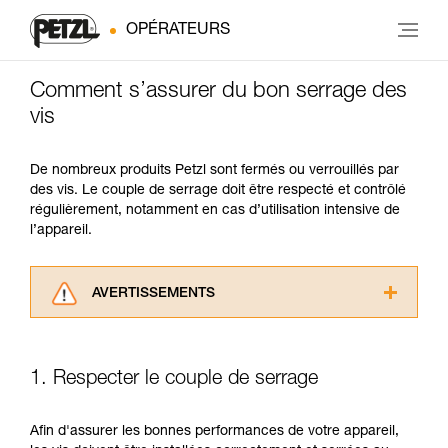
OPÉRATEURS
Comment s’assurer du bon serrage des
vis
De nombreux produits Petzl sont fermés ou verrouillés par
des vis. Le couple de serrage doit être respecté et contrôlé
régulièrement, notamment en cas d’utilisation intensive de
l’appareil.
AVERTISSEMENTS
Lisez attentivement les notices techniques des
produits utilisés dans ce conseil avant de le
consulter. Vous devez avoir compris les
1. Respecter le couple de serrage
informations de la notice technique pour
pouvoir comprendre ce complément
d’informations.
Afin d'assurer les bonnes performances de votre appareil,