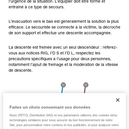
l’urgence de la situation. L’équipier doit être formé et
Maîtriser ces techniques nécessite une
entraîné à ce type de secours.
formation et un entraînement spécifique. Validez
avec un professionnel votre capacité à refaire
la manipulation, seul, en toute sécurité, avant
L’évacuation vers le bas est généralement la solution la plus
de la reproduire en autonomie.
efficace. Le secouriste se connecte à la victime, la décroche
Nous donnons des exemples de techniques
de son support et effectue une descente accompagnée.
liées à votre activité. Il peut en exister d’autres
que nous ne décrivons pas ici.
La descente est freinée avec un seul descendeur : référez-
vous aux notices RIG, I’D S et I’D L, respectez les
précautions spécifiques à l’usage pour deux personnes,
notamment l’ajout de freinage et la modération de la vitesse
de descente.
Faites un choix concernant vos données
Nous (PETZL Distribution SAS) et nos partenaires utilisons des cookies et/ou
technologies similaires pour nous assurer du bon fonctionnement de notre
Site, pour personnaliser notre contenu et nos publicités, et pour analyser notre