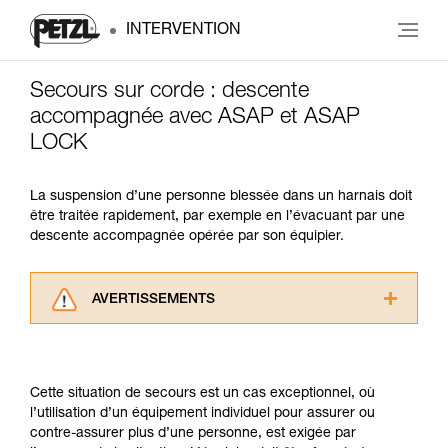
INTERVENTION
Secours sur corde : descente
accompagnée avec ASAP et ASAP
LOCK
La suspension d’une personne blessée dans un harnais doit
être traitée rapidement, par exemple en l’évacuant par une
descente accompagnée opérée par son équipier.
AVERTISSEMENTS
Lisez attentivement les notices techniques des
produits utilisés dans ce conseil avant de le
consulter. Vous devez avoir compris les
Cette situation de secours est un cas exceptionnel, où
informations de la notice technique pour
l’utilisation d’un équipement individuel pour assurer ou
pouvoir comprendre ce complément
contre-assurer plus d’une personne, est exigée par
d’informations.