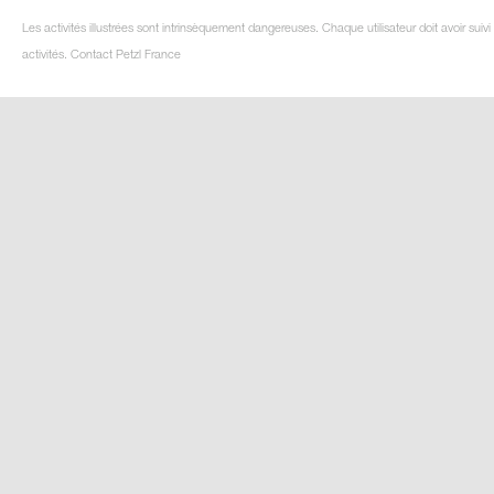
Les activités illustrées sont intrinsèquement dangereuses. Chaque utilisateur doit avoir su
activités. Contact Petzl France