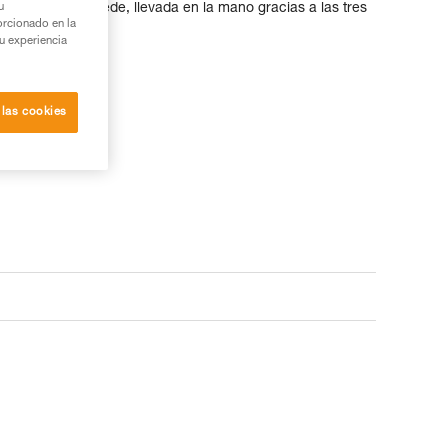
e también se puede, llevada en la mano gracias a las tres
u
posición abierta.
orcionado en la
su experiencia
 las cookies