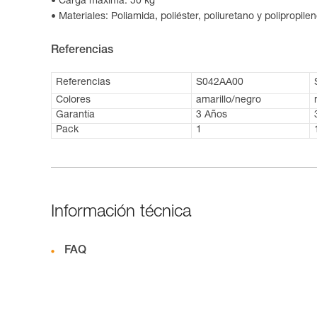
Carga máxima: 50 kg
Materiales: Poliamida, poliéster, poliuretano y polipropile
Referencias
Referencias
S042AA00
Colores
amarillo/negro
Garantía
3 Años
Pack
1
Información técnica
FAQ