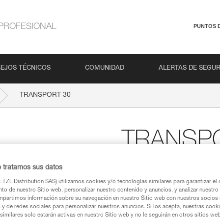
PROFESIONAL
PUNTOS 
EJOS TÉCNICOS
COMUNIDAD
ALERTAS DE SEGU
TRANSPORT 30
TRANSP
Saca de transporte rob
o tratamos sus datos
Diseñada para las utilizaciones
TZL Distribution SAS) utilizamos cookies y/o tecnologías similares para garantizar el 
TRANSPORT 30 es confortable y 
to de nuestro Sitio web, personalizar nuestro contenido y anuncios, y analizar nuestro 
termoformada, aportan un confor
partimos información sobre su navegación en nuestro Sitio web con nuestros socios a
cargas pesadas. Su construcció
s y de redes sociales para personalizar nuestros anuncios. Si los acepta, nuestras cook
utilización intensiva, sin tem
similares solo estarán activas en nuestro Sitio web y no le seguirán en otros sitios we