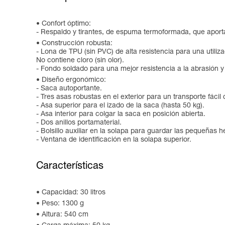
Confort óptimo:
- Respaldo y tirantes, de espuma termoformada, que aporta
Construcción robusta:
- Lona de TPU (sin PVC) de alta resistencia para una utilizac
No contiene cloro (sin olor).
- Fondo soldado para una mejor resistencia a la abrasión y
Diseño ergonómico:
- Saca autoportante.
- Tres asas robustas en el exterior para un transporte fácil
- Asa superior para el izado de la saca (hasta 50 kg).
- Asa interior para colgar la saca en posición abierta.
- Dos anillos portamaterial.
- Bolsillo auxiliar en la solapa para guardar las pequeñas 
- Ventana de identificación en la solapa superior.
Características
Capacidad: 30 litros
Peso: 1300 g
Altura: 540 cm