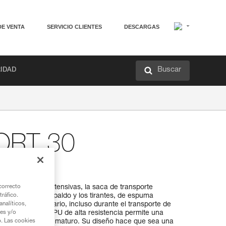
DE VENTA
SERVICIO CLIENTES
DESCARGAS
Buscar
RIDAD
ORT 30
usta
 de regulares a intensivas, la saca de transporte
correcto
robusta. El respaldo y los tirantes, de espuma
tráfico.
t óptimo al usuario, incluso durante el transporte de
nalíticos,
n con lona de TPU de alta resistencia permite una
ies y/o
er a un desgaste prematuro. Su diseño hace que sea una
b. Las cookies