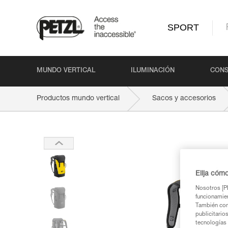
SPORT
MUNDO VERTICAL
ILUMINACIÓN
CONS
Productos mundo vertical
Sacos y accesorios
Elija cóm
Nosotros [PE
funcionamien
También com
publicitario
tecnologías 