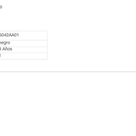
no
S042AA01
negro
3 Años
1