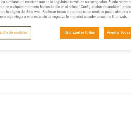
saca práctica, autoportante, qu
ías similares de nuestros socios le seguirán a través de su navegación. Puede retirar s
asas robustas, izar y colgar en 
nto en cualquier momento haciendo clic en el enlace "Configuración de cookies", prop
or de la página del Sitio web. Rechazar todas o parte de estas cookies puede afectar a 
pero bajo ninguna circunstancia tal negativa le impedirá acceder a nuestro Sitio web.
Buscar un punto de venta
ación de cookies
Rechazarlas todas
Aceptar todas