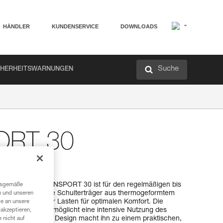
HÄNDLER
KUNDENSERVICE
DOWNLOADS
Suche
CHERHEITSWARNUNGEN
ORT 30
k
ransportsack TRANSPORT 30 ist für den regelmäßigen bis
ngsgemäße
Der Rücken und die Schulterträger aus thermogeformtem
n und unseren
Tragen schwerer Lasten für optimalen Komfort. Die
te an unsere
ger TPU-Plane ermöglicht eine intensive Nutzung des
akzeptieren,
 Abnutzung. Sein Design macht ihn zu einem praktischen,
 nicht auf