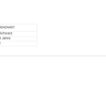
S042AA01
Schwarz
3 Jahre
1