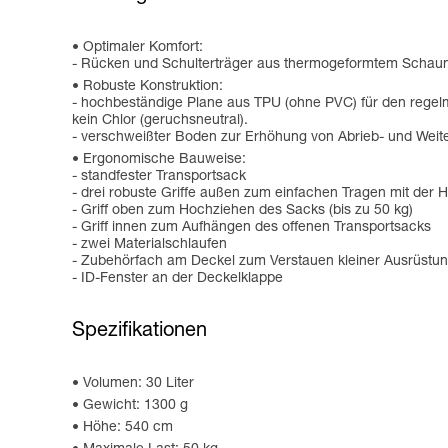
Optimaler Komfort:
- Rücken und Schulterträger aus thermogeformtem Schaums
Robuste Konstruktion:
- hochbeständige Plane aus TPU (ohne PVC) für den regelmäß
kein Chlor (geruchsneutral).
- verschweißter Boden zur Erhöhung von Abrieb- und Weiter
Ergonomische Bauweise:
- standfester Transportsack
- drei robuste Griffe außen zum einfachen Tragen mit der 
- Griff oben zum Hochziehen des Sacks (bis zu 50 kg)
- Griff innen zum Aufhängen des offenen Transportsacks
- zwei Materialschlaufen
- Zubehörfach am Deckel zum Verstauen kleiner Ausrüstu
- ID-Fenster an der Deckelklappe
Spezifikationen
Volumen: 30 Liter
Gewicht: 1300 g
Höhe: 540 cm