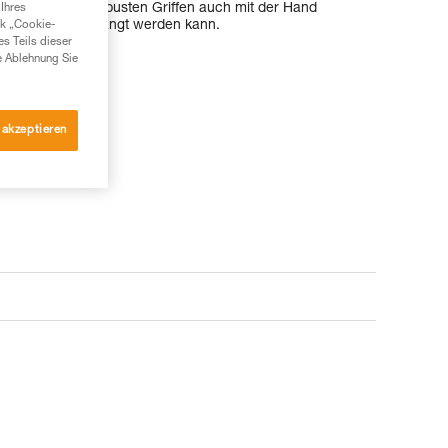
 dank den drei robusten Griffen auch mit der Hand
Ihres
nd offen aufgehängt werden kann.
nk „Cookie-
es Teils dieser
e Ablehnung Sie
 akzeptieren