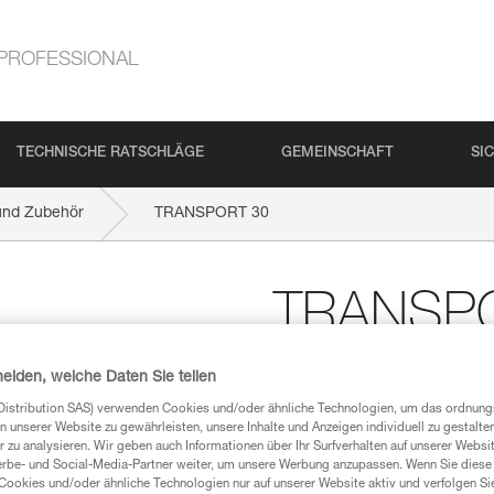
PROFESSIONAL
TECHNISCHE RATSCHLÄGE
GEMEINSCHAFT
SI
und Zubehör
TRANSPORT 30
TRANSP
Robuster Transportsac
heiden, welche Daten Sie teilen
Der komfortable und robuste T
Distribution SAS) verwenden Cookies und/oder ähnliche Technologien, um das ordnu
intensiven Einsatz bestimmt. 
n unserer Website zu gewährleisten, unsere Inhalte und Anzeigen individuell zu gestalte
Schaumstoff sorgen auch beim 
 zu analysieren. Wir geben auch Informationen über Ihr Surfverhalten auf unserer Websi
Konstruktion aus hochbeständi
erbe- und Social-Media-Partner weiter, um unsere Werbung anzupassen. Wenn Sie diese 
Transportsacks ohne vorzeitige
Cookies und/oder ähnliche Technologien nur auf unserer Website aktiv und verfolgen Sie