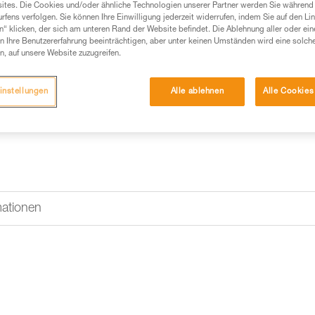
standfesten Transportsack, der
ites. Die Cookies und/oder ähnliche Technologien unserer Partner werden Sie während 
getragen sowie hochgezogen u
fens verfolgen. Sie können Ihre Einwilligung jederzeit widerrufen, indem Sie auf den Li
n“ klicken, der sich am unteren Rand der Website befindet. Die Ablehnung aller oder ein
 Ihre Benutzererfahrung beeinträchtigen, aber unter keinen Umständen wird eine solch
n, auf unsere Website zuzugreifen.
Einen Händler finden
instellungen
Alle ablehnen
Alle Cookies
mationen