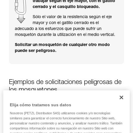
trabajar según el eje mayor, con el gatillo
y un entrenamiento específico. Confirme a
cerrado y el casquillo bloqueado.
través de un profesional su capacidad para
ejecutar estas técnicas, solo y con total
Sólo el valor de la resistencia según el eje
seguridad, antes de ejecutarlas de forma
mayor y con el gatillo cerrado es el
autónoma.
adecuado a los esfuerzos que puede sufrir un
Damos ejemplos de técnicas relacionadas con
mosquetón durante la utilización en el medio vertical.
su actividad. Pueden existir otras que no
Solicitar un mosquetón de cualquier otro modo
describimos aquí.
puede ser peligroso.
Ejemplos de solicitaciones peligrosas de
los mosquetones
Elija cómo tratamos sus datos
Nosotros [PETZL Distribution SAS) utilizamos cookies y/o tecnologías
similares para garantizar el correcto funcionamiento de nuestro Sitio web,
personalizar nuestro contenido y anuncios, y analizar nuestro tráfico. También
compartimos información sobre su navegación en nuestro Sitio web con