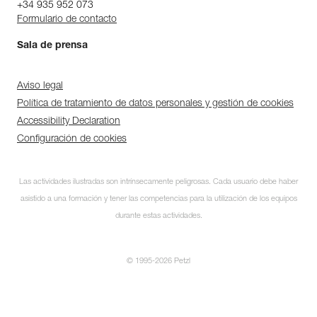
+34 935 952 073
Formulario de contacto
Sala de prensa
Aviso legal
Política de tratamiento de datos personales y gestión de cookies
Accessibility Declaration
Configuración de cookies
Las actividades ilustradas son intrínsecamente peligrosas. Cada usuario debe haber
asistido a una formación y tener las competencias para la utilización de los equipos
durante estas actividades.
© 1995-2026 Petzl