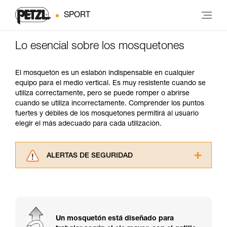
SPORT
Lo esencial sobre los mosquetones
El mosquetón es un eslabón indispensable en cualquier
equipo para el medio vertical. Es muy resistente cuando se
utiliza correctamente, pero se puede romper o abrirse
cuando se utiliza incorrectamente. Comprender los puntos
fuertes y débiles de los mosquetones permitirá al usuario
elegir el más adecuado para cada utilización.
ALERTAS DE SEGURIDAD
Lea atentamente las fichas técnicas de los
productos utilizados en este consejo antes de
consultarlo. Usted debe comprender la
información de la ficha técnica para poder
comprender este complemento informativo.
Un mosquetón está diseñado para
Dominar estas técnicas requiere una formación