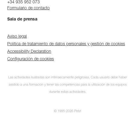
+34 935 952 073
Formulario de contacto
Sala de prensa
Aviso legal
Política de tratamiento de datos personales y gestión de cookies
Accessibility Declaration
Configuración de cookies
Las actividades ilustradas son intrínsecamente peligrosas. Cada usuario debe haber
asistido a una formación y tener las competencias para la utilización de los equipos
durante estas actividades.
© 1995-2026 Petzl