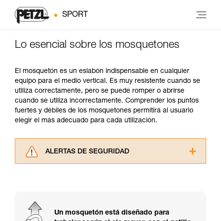
SPORT
Lo esencial sobre los mosquetones
El mosquetón es un eslabón indispensable en cualquier
equipo para el medio vertical. Es muy resistente cuando se
utiliza correctamente, pero se puede romper o abrirse
cuando se utiliza incorrectamente. Comprender los puntos
fuertes y débiles de los mosquetones permitirá al usuario
elegir el más adecuado para cada utilización.
ALERTAS DE SEGURIDAD
Lea atentamente las fichas técnicas de los
productos utilizados en este consejo antes de
consultarlo. Usted debe comprender la
información de la ficha técnica para poder
comprender este complemento informativo.
Un mosquetón está diseñado para
Dominar estas técnicas requiere una formación