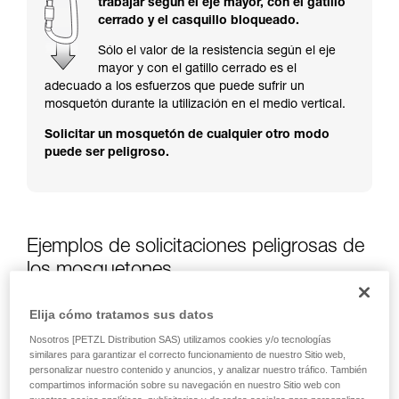
trabajar según el eje mayor, con el gatillo
y un entrenamiento específico. Confirme a
cerrado y el casquillo bloqueado.
través de un profesional su capacidad para
ejecutar estas técnicas, solo y con total
Sólo el valor de la resistencia según el eje
seguridad, antes de ejecutarlas de forma
mayor y con el gatillo cerrado es el
autónoma.
adecuado a los esfuerzos que puede sufrir un
Damos ejemplos de técnicas relacionadas con
mosquetón durante la utilización en el medio vertical.
su actividad. Pueden existir otras que no
Solicitar un mosquetón de cualquier otro modo
describimos aquí.
puede ser peligroso.
Ejemplos de solicitaciones peligrosas de
los mosquetones
Elija cómo tratamos sus datos
Nosotros [PETZL Distribution SAS) utilizamos cookies y/o tecnologías
similares para garantizar el correcto funcionamiento de nuestro Sitio web,
personalizar nuestro contenido y anuncios, y analizar nuestro tráfico. También
compartimos información sobre su navegación en nuestro Sitio web con