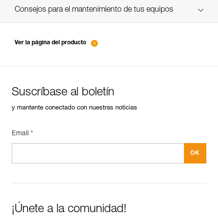
verif EPI-suivi-connecteur-ES
Consejos para el mantenimiento de tus equipos
entretien-mousquetons_ES
Ver la página del producto
Suscríbase al boletín
y mantente conectado con nuestras noticias
Email *
¡Únete a la comunidad!