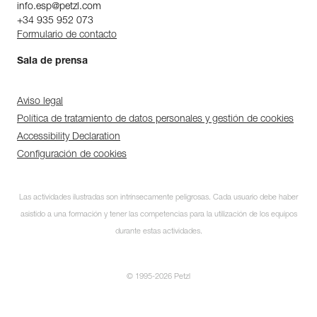
info.esp@petzl.com
+34 935 952 073
Formulario de contacto
Sala de prensa
Aviso legal
Política de tratamiento de datos personales y gestión de cookies
Accessibility Declaration
Configuración de cookies
Las actividades ilustradas son intrínsecamente peligrosas. Cada usuario debe haber
asistido a una formación y tener las competencias para la utilización de los equipos
durante estas actividades.
© 1995-2026 Petzl