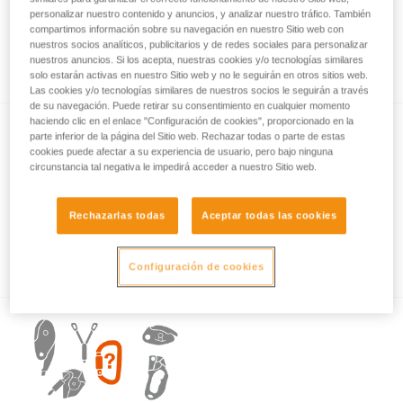
personalizar nuestro contenido y anuncios, y analizar nuestro tráfico. También
compartimos información sobre su navegación en nuestro Sitio web con
nuestros socios analíticos, publicitarios y de redes sociales para personalizar
Lo esencial sobre los mosquetones
nuestros anuncios. Si los acepta, nuestras cookies y/o tecnologías similares
solo estarán activas en nuestro Sitio web y no le seguirán en otros sitios web.
Las cookies y/o tecnologías similares de nuestros socios le seguirán a través
de su navegación. Puede retirar su consentimiento en cualquier momento
haciendo clic en el enlace "Configuración de cookies", proporcionado en la
parte inferior de la página del Sitio web. Rechazar todas o parte de estas
cookies puede afectar a su experiencia de usuario, pero bajo ninguna
circunstancia tal negativa le impedirá acceder a nuestro Sitio web.
Rechazarlas todas
Aceptar todas las cookies
Ejemplos de solicitaciones peligrosas de los
mosquetones.
Configuración de cookies