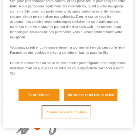
Site, pour personnaliser notre contenu et nos publicités, et pour analyser notre
trafic. Nous partageons également des informations, quant à votre navigation
sur notre Site, avec nos partenaires analytiques, publicitaires et de réseaux
sociaux afin de personnaliser nos publicités. Dans le cas où vous les
L’essentiel à propos des mousquetons
acceptez, nos cookies et/ou technologies similaires ne sont actifs que sur
notre Site et ne vous suivront pas sur d’autres sites web. Les cookies et/ou
technologies similaires de nos partenaires vous suivront pendant toute votre
navigation.
Vous pouvez retirer votre consentement à tout moment en cliquant sur le lien «
Paramètres des cookies » prévu à cet effet en bas de page du Site.
Le fait de refuser tout ou partie de ces cookies peut dégrader votre expérience
utilisateur, mais en aucun cas ce refus ne vous empêchera d’accéder à notre
Site.
Exemples de sollicitations dangereuses des
mousquetons.
Tout refuser
Autoriser tous les cookies
Paramètres des cookies