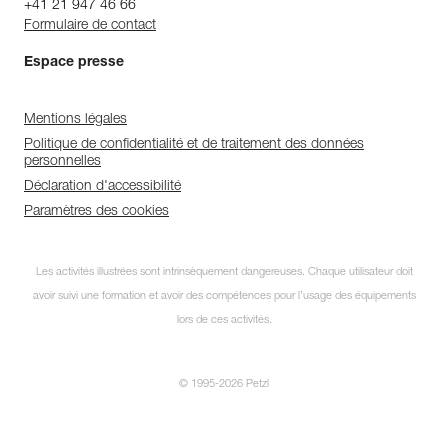
+41 21 947 46 66
Formulaire de contact
Espace presse
Mentions légales
Politique de confidentialité et de traitement des données
personnelles
Déclaration d'accessibilité
Paramètres des cookies
Les activités illustrées sont intrinsèquement dangereuses. Chaque utilisateur doit
avoir suivi une formation et avoir des compétences pour l’usage des équipements
lors de ces activités.
© 1995-2026 Petzl