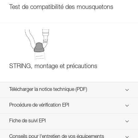
Test de compatibilité des mousquetons
STRING, montage et précautions
Télécharger la notice technique (PDF)
Technical Notice
Procédure de vérification EPI
verif EPI-CONNECTEURS-procedure-FR
Fiche de suivi EPI
verif EPI-suivi-connecteur-FR
Conseils pour l'entretien de vos équipements