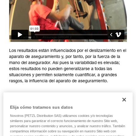
y un entrenamiento específico. Confirme a
través de un profesional su capacidad para
ejecutar estas técnicas, solo y con total
seguridad, antes de ejecutarlas de forma
autónoma.
Damos ejemplos de técnicas relacionadas con
su actividad. Pueden existir otras que no
describimos aquí.
Los resultados están influenciados por el deslizamiento en el
aparato de aseguramiento y, por tanto, por la fuerza de la
mano del asegurador. Así pues la variabilidad es elevada;
estos resultados no pueden generalizarse a todas las
situaciones y permiten solamente cuantificar, a grandes
rasgos, la influencia del aparato de aseguramiento.
Elija cómo tratamos sus datos
Nosotros [PETZL Distribution SAS) utilizamos cookies y/o tecnologías
similares para garantizar el correcto funcionamiento de nuestro Sitio web,
personalizar nuestro contenido y anuncios, y analizar nuestro tráfico. También
compartimos información sobre su navegación en nuestro Sitio web con