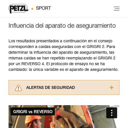
SPORT
Influencia del aparato de aseguramiento
Los resultados presentados a continuación en el consejo
corresponden a caídas aseguradas con el GRIGRI 2. Para
determinar la influencia del aparato de aseguramiento, las
mismas caídas se han repetido reemplazando el GRIGRI 2
por un REVERSO 4. El protocolo de ensayo no se ha
cambiado: la única variable es el aparato de aseguramiento.
ALERTAS DE SEGURIDAD
Lea atentamente las fichas técnicas de los
productos utilizados en este consejo antes de
consultarlo. Usted debe comprender la
información de la ficha técnica para poder
comprender este complemento informativo.
Dominar estas técnicas requiere una formación