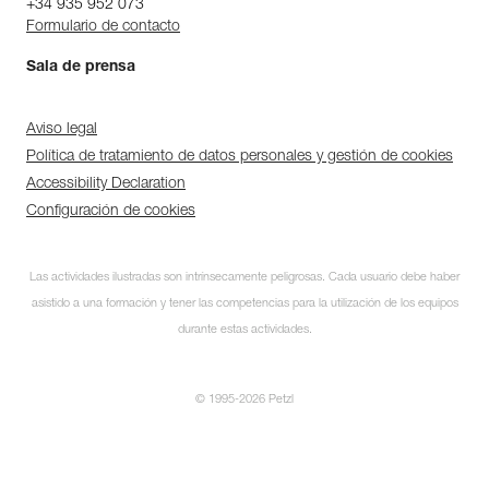
+34 935 952 073
Formulario de contacto
Sala de prensa
Aviso legal
Política de tratamiento de datos personales y gestión de cookies
Accessibility Declaration
Configuración de cookies
Las actividades ilustradas son intrínsecamente peligrosas. Cada usuario debe haber
asistido a una formación y tener las competencias para la utilización de los equipos
durante estas actividades.
© 1995-2026 Petzl