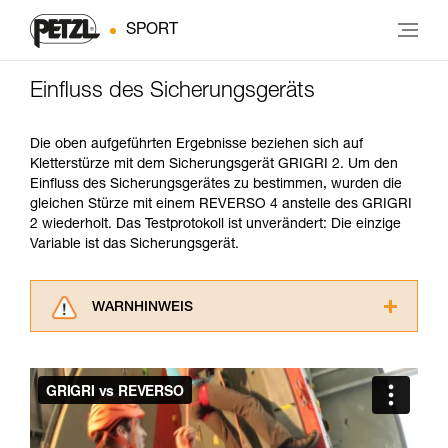
SPORT
Einfluss des Sicherungsgeräts
Die oben aufgeführten Ergebnisse beziehen sich auf
Kletterstürze mit dem Sicherungsgerät GRIGRI 2. Um den
Einfluss des Sicherungsgerätes zu bestimmen, wurden die
gleichen Stürze mit einem REVERSO 4 anstelle des GRIGRI
2 wiederholt. Das Testprotokoll ist unverändert: Die einzige
Variable ist das Sicherungsgerät.
WARNHINWEIS
Lesen Sie die Gebrauchsanweisungen der
Produkte, um die es in diesem Tech Tipp geht,
aufmerksam durch, bevor Sie diesen zu Rate
ziehen. Um diese Zusatzinformationen
verstehen zu können, müssen Sie zuerst die in
der Gebrauchsanweisung enthaltenen