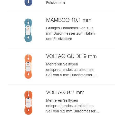
Felsklettern
MAMBO® 10.1 mm
Griffiges Einfachseil von 10,1
mm Durchmesser zum Hallen-
und Felsklettern
VOLTA® GUIDE 9 mm
Mehreren Seiltypen
entsprechendes ultraleichtes
Seil von 9 mm Durchmesser mit
Guide-UIAA-Dry-Imprägnierung
für ultimative Performance beim
Klettern oder Bergsteigen
VOLTA® 9.2 mm
Mehreren Seiltypen
entsprechendes ultraleichtes
Seil von 9,2 mm Durchmesser