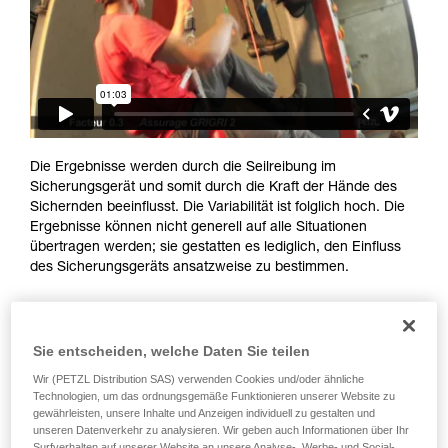
Informationen richtig verstanden haben.
Die Beherrschung dieser Techniken setzt eine
entsprechende Ausbildung und ein spezielles
Training voraus. Prüfen Sie zusammen mit
einem Profi, ob Sie in der Lage sind, den
Vorgang alleine sicher zu wiederholen, bevor
Sie ihn eigenständig durchführen.
Wir geben Beispiele für die mit Ihrer Aktivität
Die Ergebnisse werden durch die Seilreibung im
verbundenen Techniken. Möglicherweise gibt es
Sicherungsgerät und somit durch die Kraft der Hände des
noch andere Techniken, die hier nicht
Sichernden beeinflusst. Die Variabilität ist folglich hoch. Die
beschrieben werden.
Ergebnisse können nicht generell auf alle Situationen
übertragen werden; sie gestatten es lediglich, den Einfluss
des Sicherungsgeräts ansatzweise zu bestimmen.
Sie entscheiden, welche Daten Sie teilen
Wir (PETZL Distribution SAS) verwenden Cookies und/oder ähnliche
Technologien, um das ordnungsgemäße Funktionieren unserer Website zu
gewährleisten, unsere Inhalte und Anzeigen individuell zu gestalten und
unseren Datenverkehr zu analysieren. Wir geben auch Informationen über Ihr
Surfverhalten auf unserer Website an unsere Analyse-, Werbe- und Social-