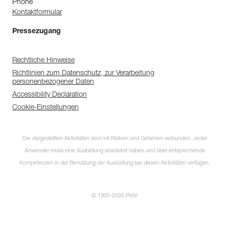
Phone
Kontaktformular
Pressezugang
Rechtliche Hinweise
Richtlinien zum Datenschutz, zur Verarbeitung
personenbezogener Daten
Accessibility Declaration
Cookie-Einstellungen
Die dargestellten Aktivitäten sind mit Risiken und Gefahren verbunden. Jeder
Anwender muss eine Ausbildung absolviert haben und über entsprechende
Kompetenzen in der Benutzung der Ausrüstung bei diesen Aktivitäten verfügen.
© 1995-2026 Petzl