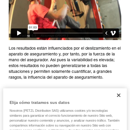
y un entrenamiento específico. Confirme a
través de un profesional su capacidad para
ejecutar estas técnicas, solo y con total
seguridad, antes de ejecutarlas de forma
autónoma.
Damos ejemplos de técnicas relacionadas con
su actividad. Pueden existir otras que no
describimos aquí.
Los resultados están influenciados por el deslizamiento en el
aparato de aseguramiento y, por tanto, por la fuerza de la
mano del asegurador. Así pues la variabilidad es elevada;
estos resultados no pueden generalizarse a todas las
situaciones y permiten solamente cuantificar, a grandes
rasgos, la influencia del aparato de aseguramiento.
Elija cómo tratamos sus datos
Nosotros [PETZL Distribution SAS) utilizamos cookies y/o tecnologías
similares para garantizar el correcto funcionamiento de nuestro Sitio web,
personalizar nuestro contenido y anuncios, y analizar nuestro tráfico. También
compartimos información sobre su navegación en nuestro Sitio web con