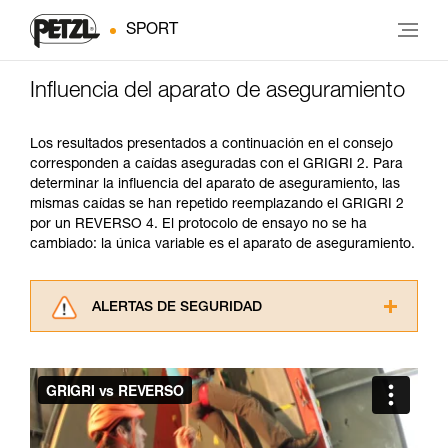
SPORT
Influencia del aparato de aseguramiento
Los resultados presentados a continuación en el consejo
corresponden a caídas aseguradas con el GRIGRI 2. Para
determinar la influencia del aparato de aseguramiento, las
mismas caídas se han repetido reemplazando el GRIGRI 2
por un REVERSO 4. El protocolo de ensayo no se ha
cambiado: la única variable es el aparato de aseguramiento.
ALERTAS DE SEGURIDAD
Lea atentamente las fichas técnicas de los
productos utilizados en este consejo antes de
consultarlo. Usted debe comprender la
información de la ficha técnica para poder
comprender este complemento informativo.
Dominar estas técnicas requiere una formación