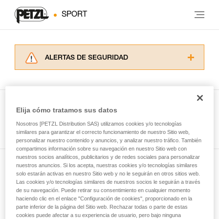
SPORT
ALERTAS DE SEGURIDAD
Lea atentamente las fichas técnicas de los
productos utilizados en este consejo antes de
consultarlo. Usted debe comprender la
información de la ficha técnica para poder
Elija cómo tratamos sus datos
comprender este complemento informativo.
Ver todas las técnicas
Nosotros [PETZL Distribution SAS) utilizamos cookies y/o tecnologías
Dominar estas técnicas requiere una formación
similares para garantizar el correcto funcionamiento de nuestro Sitio web,
y un entrenamiento específico. Confirme a
personalizar nuestro contenido y anuncios, y analizar nuestro tráfico. También
través de un profesional su capacidad para
compartimos información sobre su navegación en nuestro Sitio web con
ejecutar estas técnicas, solo y con total
nuestros socios analíticos, publicitarios y de redes sociales para personalizar
seguridad, antes de ejecutarlas de forma
nuestros anuncios. Si los acepta, nuestras cookies y/o tecnologías similares
Suscríbase al boletín
autónoma.
solo estarán activas en nuestro Sitio web y no le seguirán en otros sitios web.
Las cookies y/o tecnologías similares de nuestros socios le seguirán a través
Damos ejemplos de técnicas relacionadas con
de su navegación. Puede retirar su consentimiento en cualquier momento
y mantente conectado con nuestras noticias
su actividad. Pueden existir otras que no
haciendo clic en el enlace "Configuración de cookies", proporcionado en la
describimos aquí.
parte inferior de la página del Sitio web. Rechazar todas o parte de estas
cookies puede afectar a su experiencia de usuario, pero bajo ninguna
Email *