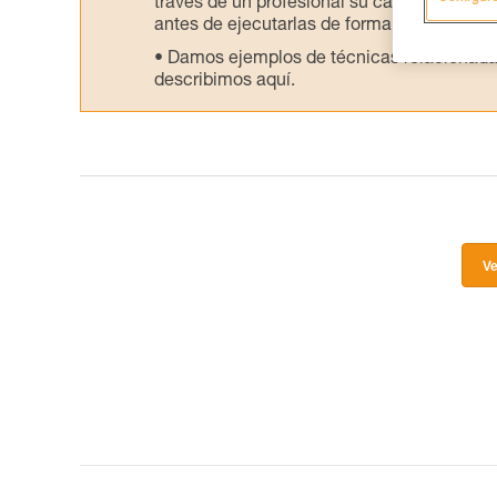
través de un profesional su capacidad para 
antes de ejecutarlas de forma autónoma.
Damos ejemplos de técnicas relacionadas 
describimos aquí.
Ve