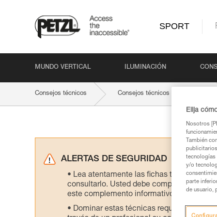
SPORT
MUNDO VERTICAL
ILUMINACIÓN
CONS
Consejos técnicos
Consejos técnicos por actividad
Elija cóm
Nosotros [PE
funcionamien
También com
publicitario
tecnologías 
ALERTAS DE SEGURIDAD
y/o tecnolog
consentimie
Lea atentamente las fichas técnicas de l
parte inferi
consultarlo. Usted debe comprender la inf
de usuario, 
este complemento informativo.
Dominar estas técnicas requiere una for
Configur