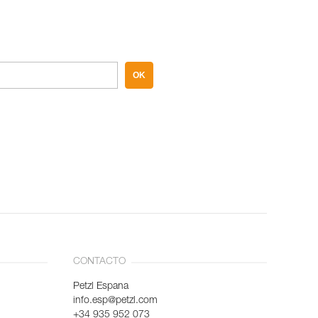
OK
CONTACTO
Petzl Espana
info.esp@petzl.com
+34 935 952 073