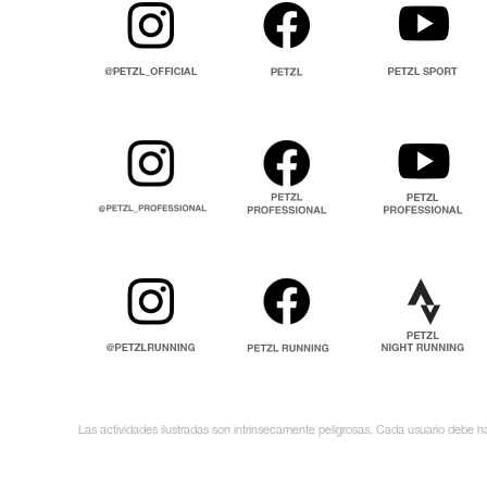
Las actividades ilustradas son intrínsecamente peligrosas. Cada usuario debe ha