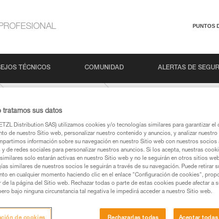
PROFESIONAL
PUNTOS 
EJOS TÉCNICOS
COMUNIDAD
ALERTAS DE SEGU
Escalada de varios largos
o tratamos sus datos
TZL Distribution SAS) utilizamos cookies y/o tecnologías similares para garantizar el 
to de nuestro Sitio web, personalizar nuestro contenido y anuncios, y analizar nuestro 
partimos información sobre su navegación en nuestro Sitio web con nuestros socios a
s y de redes sociales para personalizar nuestros anuncios. Si los acepta, nuestras cook
similares solo estarán activas en nuestro Sitio web y no le seguirán en otros sitios we
ías similares de nuestros socios le seguirán a través de su navegación. Puede retirar s
nto en cualquier momento haciendo clic en el enlace "Configuración de cookies", prop
os productos utilizados en este consejo antes de
or de la página del Sitio web. Rechazar todas o parte de estas cookies puede afectar a 
ormación de la ficha técnica para poder comprender
pero bajo ninguna circunstancia tal negativa le impedirá acceder a nuestro Sitio web.
mación y un entrenamiento específico. Confirme a
ación de cookies
Rechazarlas todas
Aceptar todas