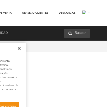
DE VENTA
SERVICIO CLIENTES
DESCARGAS
Buscar
RIDAD
correcto
tráfico.
nalíticos,
ies y/o
b. Las cookies
u
orcionado en la
su experiencia
 las cookies