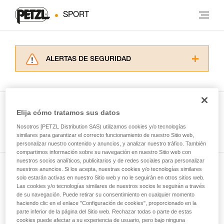
SPORT
ALERTAS DE SEGURIDAD
Lea atentamente las fichas técnicas de los
productos utilizados en este consejo antes de
consultarlo. Usted debe comprender la
información de la ficha técnica para poder
Elija cómo tratamos sus datos
comprender este complemento informativo.
Ver todas las técnicas
Nosotros [PETZL Distribution SAS) utilizamos cookies y/o tecnologías
Dominar estas técnicas requiere una formación
similares para garantizar el correcto funcionamiento de nuestro Sitio web,
y un entrenamiento específico. Confirme a
personalizar nuestro contenido y anuncios, y analizar nuestro tráfico. También
través de un profesional su capacidad para
compartimos información sobre su navegación en nuestro Sitio web con
ejecutar estas técnicas, solo y con total
nuestros socios analíticos, publicitarios y de redes sociales para personalizar
seguridad, antes de ejecutarlas de forma
nuestros anuncios. Si los acepta, nuestras cookies y/o tecnologías similares
Suscríbase al boletín
autónoma.
solo estarán activas en nuestro Sitio web y no le seguirán en otros sitios web.
Las cookies y/o tecnologías similares de nuestros socios le seguirán a través
Damos ejemplos de técnicas relacionadas con
de su navegación. Puede retirar su consentimiento en cualquier momento
y mantente conectado con nuestras noticias
su actividad. Pueden existir otras que no
haciendo clic en el enlace "Configuración de cookies", proporcionado en la
describimos aquí.
parte inferior de la página del Sitio web. Rechazar todas o parte de estas
cookies puede afectar a su experiencia de usuario, pero bajo ninguna
Email *