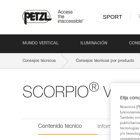
SPORT
MUNDO VERTICAL
ILUMINACIÓN
CONS
Consejos técnicos
Consejos técnicos por producto
®
SCORPIO
VERT
Elija cóm
Nosotros [PE
funcionamien
También com
publicitario
Contenido técnico
Información técni
tecnologías 
y/o tecnolog
consentimie