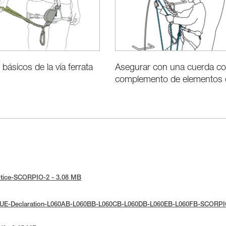
Asegurar con una cuerda c
 básicos de la vía ferrata
complemento de elementos d
notice-SCORPIO-2 - 3.08 MB
 : UE-Declaration-L060AB-L060BB-L060CB-L060DB-L060EB-L060FB-SCORPI