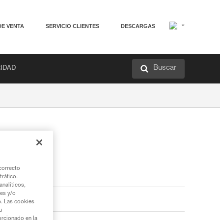
DE VENTA
SERVICIO CLIENTES
DESCARGAS
Buscar
RIDAD
correcto
tráfico.
nalíticos,
ies y/o
b. Las cookies
u
orcionado en la