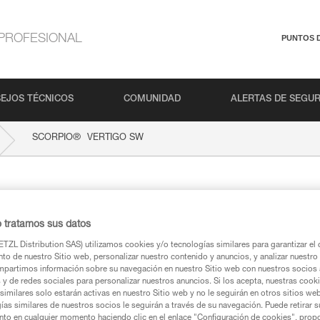
PROFESIONAL
PUNTOS 
EJOS TÉCNICOS
COMUNIDAD
ALERTAS DE SEGU
®
SCORPIO
VERTIGO SW
IGO SW
o tratamos sus datos
TZL Distribution SAS) utilizamos cookies y/o tecnologías similares para garantizar el 
to de nuestro Sitio web, personalizar nuestro contenido y anuncios, y analizar nuestro 
partimos información sobre su navegación en nuestro Sitio web con nuestros socios a
s y de redes sociales para personalizar nuestros anuncios. Si los acepta, nuestras cook
ca
similares solo estarán activas en nuestro Sitio web y no le seguirán en otros sitios we
ías similares de nuestros socios le seguirán a través de su navegación. Puede retirar s
nto en cualquier momento haciendo clic en el enlace "Configuración de cookies", prop