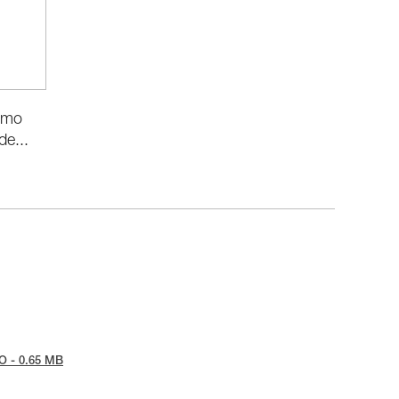
omo
e...
O - 0.65 MB