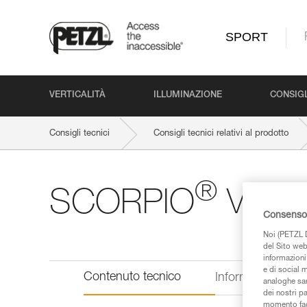
SPORT
VERTICALITÀ
ILLUMINAZIONE
CONSIGL
Consigli tecnici
Consigli tecnici relativi al prodotto
®
SCORPIO
VERT
Consenso 
Noi (PETZL D
del Sito web,
informazioni 
e di social m
Contenuto tecnico
Informazioni tecn
analoghe sar
dei nostri p
momento facen