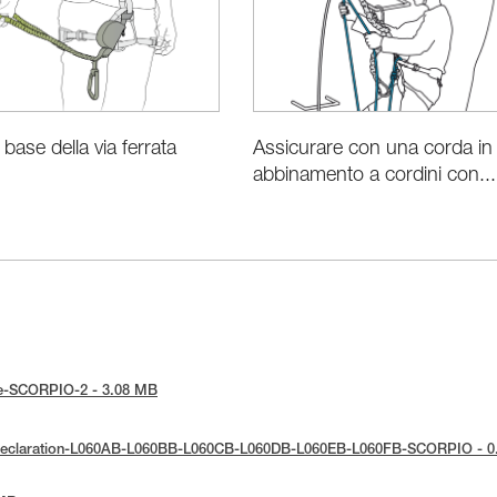
Assicurare con una corda in
i base della via ferrata
abbinamento a cordini con...
tice-SCORPIO-2 - 3.08 MB
E-Declaration-L060AB-L060BB-L060CB-L060DB-L060EB-L060FB-SCORPIO - 