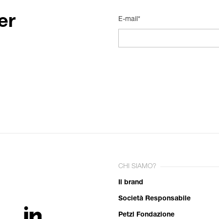
er
E-mail*
CHI SIAMO?
Il brand
Società Responsabile
Petzl Fondazione