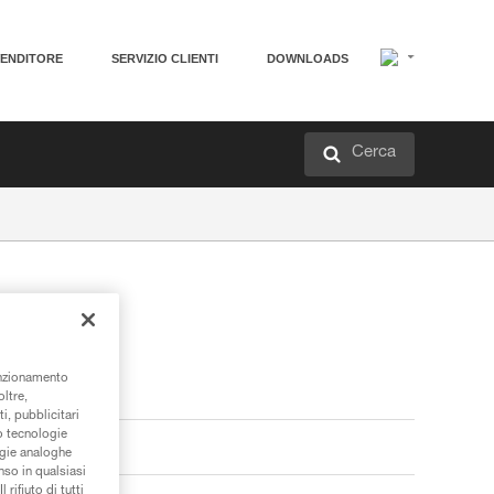
VENDITORE
SERVIZIO CLIENTI
DOWNLOADS
Cerca
unzionamento
oltre,
i, pubblicitari
/o tecnologie
ogie analoghe
nso in qualsiasi
rifiuto di tutti