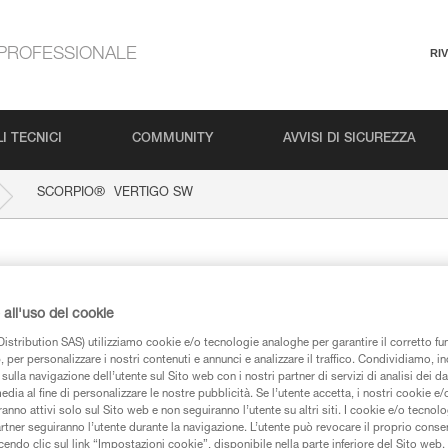
PROFESSIONALE
RI
I TECNICI
COMMUNITY
AVVISI DI SICUREZZA
®
SCORPIO
VERTIGO SW
IGO SW
all'uso dei cookie
istribution SAS) utilizziamo cookie e/o tecnologie analoghe per garantire il corretto f
 per personalizzare i nostri contenuti e annunci e analizzare il traffico. Condividiamo, in
sulla navigazione dell’utente sul Sito web con i nostri partner di servizi di analisi dei dat
edia al fine di personalizzare le nostre pubblicità. Se l’utente accetta, i nostri cookie e
iche
anno attivi solo sul Sito web e non seguiranno l’utente su altri siti. I cookie e/o tecnol
artner seguiranno l’utente durante la navigazione. L’utente può revocare il proprio conse
do clic sul link “Impostazioni cookie”, disponibile nella parte inferiore del Sito web. Il 