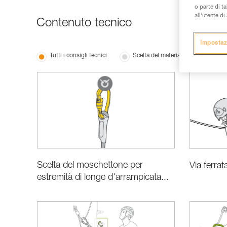
o parte di t
all’utente d
Contenuto tecnico
Impostaz
Tutti i consigli tecnici
Scelta del materiale
Le ba
Scelta del moschettone per
Via ferra
estremità di longe d'arrampicata...