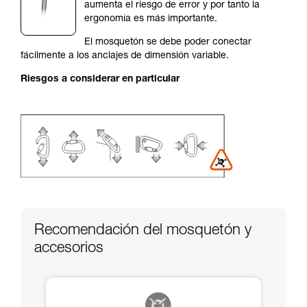
autónoma.
aumenta el riesgo de error y por tanto la
Damos ejemplos de técnicas relacionadas con
ergonomía es más importante.
su actividad. Pueden existir otras que no
El mosquetón se debe poder conectar
describimos aquí.
fácilmente a los anclajes de dimensión variable.
Riesgos a considerar en particular
Recomendación del mosquetón y
accesorios