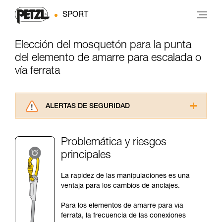
SPORT
Elección del mosquetón para la punta
del elemento de amarre para escalada o
vía ferrata
ALERTAS DE SEGURIDAD
Lea atentamente las fichas técnicas de los
productos utilizados en este consejo antes de
Problemática y riesgos
consultarlo. Usted debe comprender la
principales
información de la ficha técnica para poder
comprender este complemento informativo.
Dominar estas técnicas requiere una formación
La rapidez de las manipulaciones es una
y un entrenamiento específico. Confirme a
ventaja para los cambios de anclajes.
través de un profesional su capacidad para
ejecutar estas técnicas, solo y con total
Para los elementos de amarre para vía
seguridad, antes de ejecutarlas de forma
ferrata, la frecuencia de las conexiones