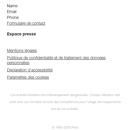
Name
Email
Phone
Formulaire de contact
Espace presse
Mentions légales
Politique de confidentialité et de traitement des données
personnelles
Déclaration d'accessibilité
Paramètres des cookies
Les activités illustrées sont intrinsèquement dangereuses. Chaque utilisateur doit
avoir suivi une formation et avoir des compétences pour l’usage des équipements
lors de ces activités.
© 1995-2026 Petzl