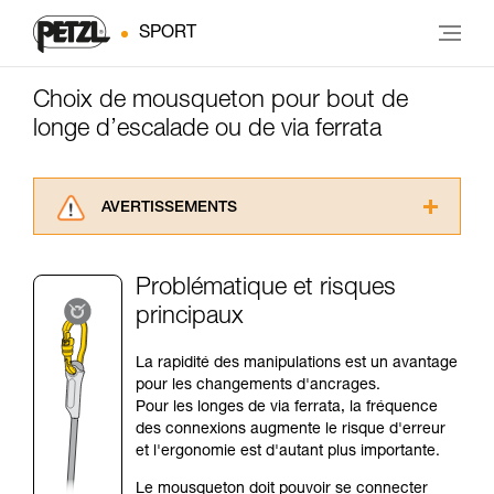
SPORT
Choix de mousqueton pour bout de
longe d’escalade ou de via ferrata
AVERTISSEMENTS
Lisez attentivement les notices techniques des
produits utilisés dans ce conseil avant de le
Problématique et risques
consulter. Vous devez avoir compris les
principaux
informations de la notice technique pour
pouvoir comprendre ce complément
d’informations.
La rapidité des manipulations est un avantage
Maîtriser ces techniques nécessite une
pour les changements d'ancrages.
formation et un entraînement spécifique. Validez
Pour les longes de via ferrata, la fréquence
avec un professionnel votre capacité à refaire
des connexions augmente le risque d'erreur
la manipulation, seul, en toute sécurité, avant
et l'ergonomie est d'autant plus importante.
de la reproduire en autonomie.
Le mousqueton doit pouvoir se connecter
Nous donnons des exemples de techniques