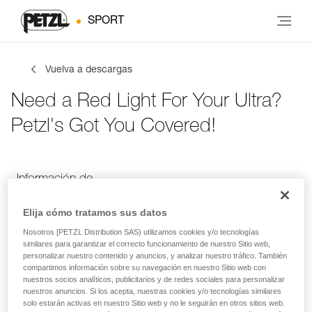
SPORT
Vuelva a descargas
Need a Red Light For Your Ultra?
Petzl's Got You Covered!
Información de
Tus actividades
Idioma
contacto
Elija cómo tratamos sus datos
Nosotros [PETZL Distribution SAS) utilizamos cookies y/o tecnologías
similares para garantizar el correcto funcionamiento de nuestro Sitio web,
Información de contacto
personalizar nuestro contenido y anuncios, y analizar nuestro tráfico. También
compartimos información sobre su navegación en nuestro Sitio web con
nuestros socios analíticos, publicitarios y de redes sociales para personalizar
Introduce tus datos
nuestros anuncios. Si los acepta, nuestras cookies y/o tecnologías similares
solo estarán activas en nuestro Sitio web y no le seguirán en otros sitios web.