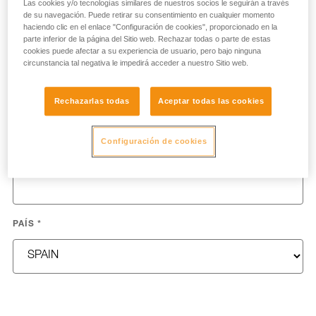
Las cookies y/o tecnologías similares de nuestros socios le seguirán a través
NOMBRE
*
de su navegación. Puede retirar su consentimiento en cualquier momento
haciendo clic en el enlace "Configuración de cookies", proporcionado en la
parte inferior de la página del Sitio web. Rechazar todas o parte de estas
cookies puede afectar a su experiencia de usuario, pero bajo ninguna
circunstancia tal negativa le impedirá acceder a nuestro Sitio web.
APELLIDOS
*
Rechazarlas todas
Aceptar todas las cookies
Configuración de cookies
E-MAIL
*
PAÍS
*