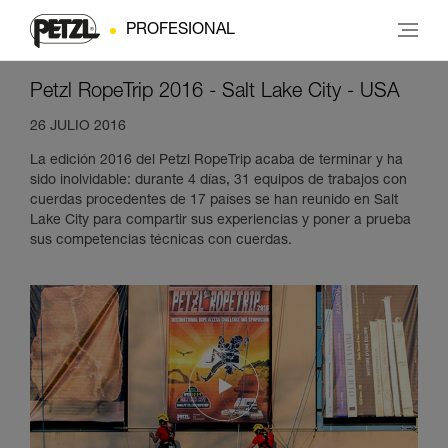
PROFESIONAL
Petzl RopeTrip 2016 - Salt Lake City - USA
26 JULIO 2016
La edición 2016 del Petzl RopeTrip acaba de terminar y ha
sido inolvidable: durante 4 días, 31 equipos de trabajos con
cuerdas procedentes de 17 países se han reunido en Salt
Lake City para compartir sus experiencias y poner a prueba
sus competencias técnicas con cuerdas.