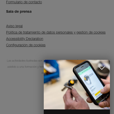
Formulario de contacto
Sala de prensa
Aviso legal
Política de tratamiento de datos personales y gestión de cookies
Accessibility Declaration
Configuración de cookies
Descubra ePPEcentre
Las actividades ilustradas son intrínsecamente peligrosas. Cada usuario debe haber
Simplifique el control y
asistido a una formación y tener las competencias para la utilización de los equipos
seguimiento de su parque de
EPI.
durante estas actividades.
DESCUBRIR
© 1995-2026 Petzl
CLOSE