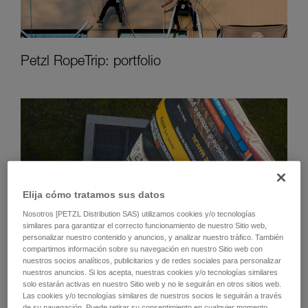
Petzl RopeTrip: portfolio
Elija cómo tratamos sus datos
Nosotros [PETZL Distribution SAS) utilizamos cookies y/o tecnologías
similares para garantizar el correcto funcionamiento de nuestro Sitio web,
personalizar nuestro contenido y anuncios, y analizar nuestro tráfico. También
compartimos información sobre su navegación en nuestro Sitio web con
nuestros socios analíticos, publicitarios y de redes sociales para personalizar
nuestros anuncios. Si los acepta, nuestras cookies y/o tecnologías similares
solo estarán activas en nuestro Sitio web y no le seguirán en otros sitios web.
Las cookies y/o tecnologías similares de nuestros socios le seguirán a través
de su navegación. Puede retirar su consentimiento en cualquier momento