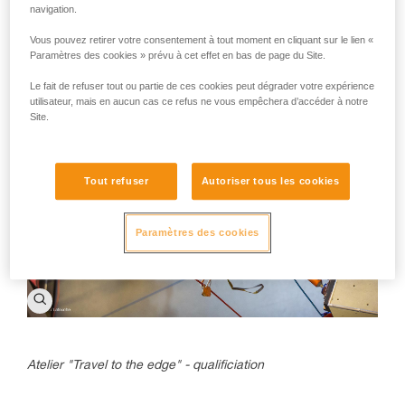
Montage des bâches pendant la finale
navigation.
Vous pouvez retirer votre consentement à tout moment en cliquant sur le lien «
Paramètres des cookies » prévu à cet effet en bas de page du Site.
Le fait de refuser tout ou partie de ces cookies peut dégrader votre expérience
utilisateur, mais en aucun cas ce refus ne vous empêchera d’accéder à notre
Site.
Tout refuser
Autoriser tous les cookies
Paramètres des cookies
Atelier "Travel to the edge" - qualificiation