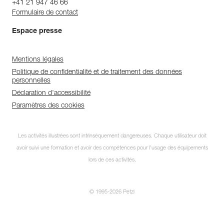
+41 21 947 46 66
Formulaire de contact
Espace presse
Mentions légales
Politique de confidentialité et de traitement des données
personnelles
Déclaration d'accessibilité
Paramètres des cookies
Les activités illustrées sont intrinsèquement dangereuses. Chaque utilisateur doit
avoir suivi une formation et avoir des compétences pour l’usage des équipements
lors de ces activités.
© 1995-2026 Petzl