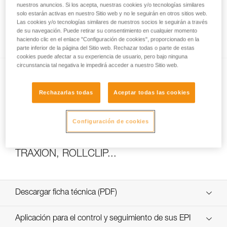
nuestros anuncios. Si los acepta, nuestras cookies y/o tecnologías similares
solo estarán activas en nuestro Sitio web y no le seguirán en otros sitios web.
Las cookies y/o tecnologías similares de nuestros socios le seguirán a través
de su navegación. Puede retirar su consentimiento en cualquier momento
Cómo calcular la relación del polipasto
haciendo clic en el enlace "Configuración de cookies", proporcionado en la
parte inferior de la página del Sitio web. Rechazar todas o parte de estas
cookies puede afectar a su experiencia de usuario, pero bajo ninguna
circunstancia tal negativa le impedirá acceder a nuestro Sitio web.
Rechazarlas todas
Aceptar todas las cookies
Configuración de cookies
Ensayos de eficacia y rendimiento de
polipastos con MAESTRO, I’D S, PRO
TRAXION, ROLLCLIP...
Descargar ficha técnica (PDF)
Technical Notice
Aplicación para el control y seguimiento de sus EPI