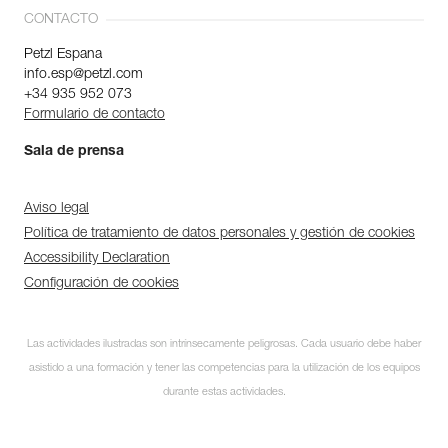
CONTACTO
Petzl Espana
info.esp@petzl.com
+34 935 952 073
Formulario de contacto
Sala de prensa
Aviso legal
Política de tratamiento de datos personales y gestión de cookies
Accessibility Declaration
Configuración de cookies
Las actividades ilustradas son intrínsecamente peligrosas. Cada usuario debe haber
asistido a una formación y tener las competencias para la utilización de los equipos
durante estas actividades.