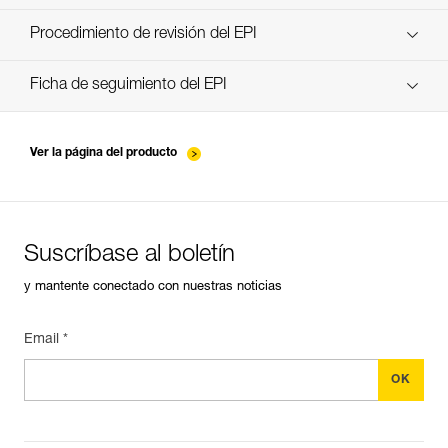
descubra ePPEcentre
Procedimiento de revisión del EPI
verif-EPI-poulies-procedure-ES
Ficha de seguimiento del EPI
verif-EPI-poulies-suivi-ES
Ver la página del producto
Suscríbase al boletín
y mantente conectado con nuestras noticias
Email *