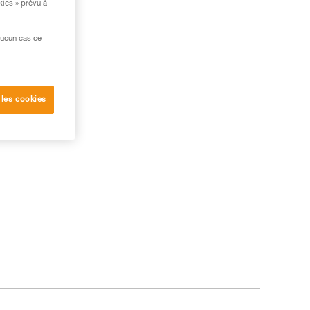
kies » prévu à
aucun cas ce
 les cookies