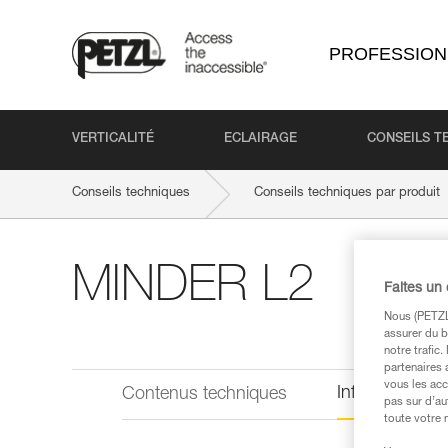
PROFESSION
VERTICALITÉ
ECLAIRAGE
CONSEILS T
Conseils techniques
Conseils techniques par produit
MINDER L2
Faites un
Nous (PETZL 
assurer du b
notre trafic
partenaires 
vous les acc
Informations 
Contenus techniques
pas sur d’au
toute votre 