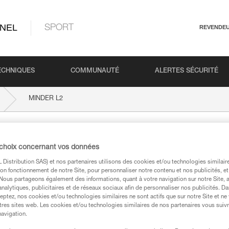
NEL
SPORT
REVENDE
ECHNIQUES
COMMUNAUTÉ
ALERTES SÉCURITÉ
MINDER L2
 choix concernant vos données
Distribution SAS) et nos partenaires utilisons des cookies et/ou technologies similai
on fonctionnement de notre Site, pour personnaliser notre contenu et nos publicités, et
. Nous partageons également des informations, quant à votre navigation sur notre Site, 
analytiques, publicitaires et de réseaux sociaux afin de personnaliser nos publicités. Da
eptez, nos cookies et/ou technologies similaires ne sont actifs que sur notre Site et ne
techniques
tres sites web. Les cookies et/ou technologies similaires de nos partenaires vous suiv
navigation.