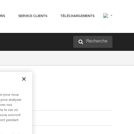
URS
SERVICE CLIENTS
TÉLÉCHARGEMENTS
Recherche
res pour nous
 pour analyser
avec nos
ns le cas où
 vous suivront
ront pendant