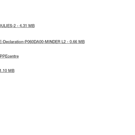
POULIES-2 - 4.31 MB
 UE-Declaration-P060DA00-MINDER L2 - 0.66 MB
ePPEcentre
 1.10 MB