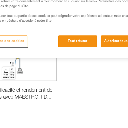
retirer votre consentement à tout moment en cliquant sur le lien « Paramètres des coo
 bas de page du Site.
efuser tout ou partie de ces cookies peut dégrader votre expérience utilisateur, mais en 
s empêchera d’accéder à notre Site.
ormance et information produits
es des cookies
Tout refuser
Autoriser tous
fficacité et rendement de
s avec MAESTRO, I’D...