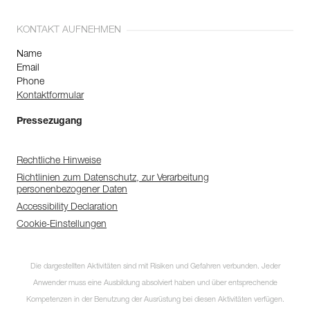
KONTAKT AUFNEHMEN
Name
Email
Phone
Kontaktformular
Pressezugang
Rechtliche Hinweise
Richtlinien zum Datenschutz, zur Verarbeitung
personenbezogener Daten
Accessibility Declaration
Cookie-Einstellungen
Die dargestellten Aktivitäten sind mit Risiken und Gefahren verbunden. Jeder
Anwender muss eine Ausbildung absolviert haben und über entsprechende
Kompetenzen in der Benutzung der Ausrüstung bei diesen Aktivitäten verfügen.