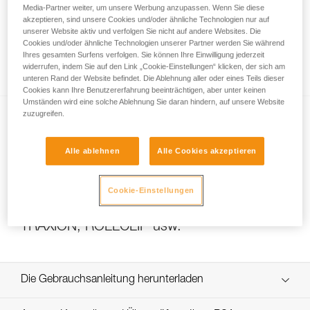
Media-Partner weiter, um unsere Werbung anzupassen. Wenn Sie diese
akzeptieren, sind unsere Cookies und/oder ähnliche Technologien nur auf
unserer Website aktiv und verfolgen Sie nicht auf andere Websites. Die
Das Übersetzungsverhältnis eines
Cookies und/oder ähnliche Technologien unserer Partner werden Sie während
Ihres gesamten Surfens verfolgen. Sie können Ihre Einwilligung jederzeit
Flaschenzugs berechnen
widerrufen, indem Sie auf den Link „Cookie-Einstellungen“ klicken, der sich am
unteren Rand der Website befindet. Die Ablehnung aller oder eines Teils dieser
Cookies kann Ihre Benutzererfahrung beeinträchtigen, aber unter keinen
Umständen wird eine solche Ablehnung Sie daran hindern, auf unsere Website
zuzugreifen.
Alle ablehnen
Alle Cookies akzeptieren
Cookie-Einstellungen
Effizienztests und Wirkungsgrad von
Flaschenzügen mit MAESTRO, I’D S, PRO
TRAXION, ROLLCLIP usw.
Die Gebrauchsanleitung herunterladen