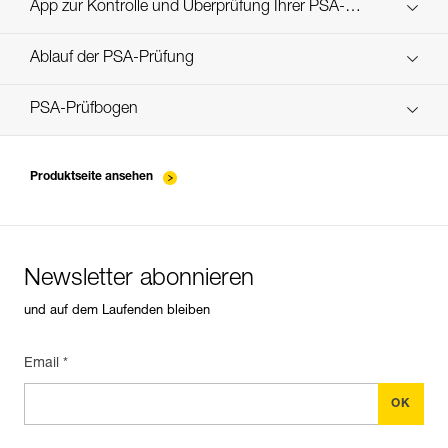
Technical Notice
App zur Kontrolle und Überprüfung Ihrer PSA-
Entdecken Sie ePPEcentre
Bestände
Ablauf der PSA-Prüfung
verif-EPI-poulies-procedure-DE
PSA-Prüfbogen
verif-EPI-poulies-suivi-DE
Produktseite ansehen
Newsletter abonnieren
und auf dem Laufenden bleiben
Email *