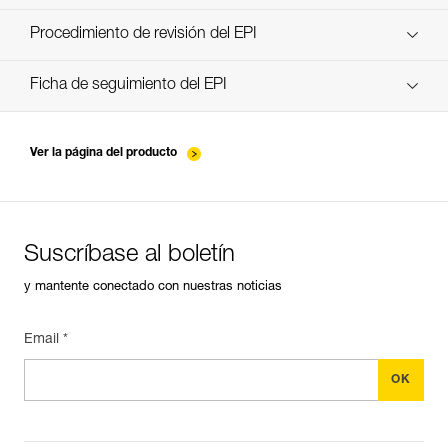
descubra ePPEcentre
Procedimiento de revisión del EPI
verif-EPI-poulies-procedure-ES
Ficha de seguimiento del EPI
verif-EPI-poulies-suivi-ES
Ver la página del producto
Suscríbase al boletín
y mantente conectado con nuestras noticias
Email *