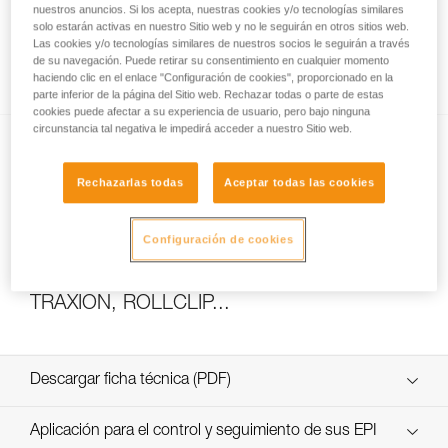
nuestros anuncios. Si los acepta, nuestras cookies y/o tecnologías similares
solo estarán activas en nuestro Sitio web y no le seguirán en otros sitios web.
Las cookies y/o tecnologías similares de nuestros socios le seguirán a través
de su navegación. Puede retirar su consentimiento en cualquier momento
Cómo calcular la relación del polipasto
haciendo clic en el enlace "Configuración de cookies", proporcionado en la
parte inferior de la página del Sitio web. Rechazar todas o parte de estas
cookies puede afectar a su experiencia de usuario, pero bajo ninguna
circunstancia tal negativa le impedirá acceder a nuestro Sitio web.
Rechazarlas todas
Aceptar todas las cookies
Configuración de cookies
Ensayos de eficacia y rendimiento de
polipastos con MAESTRO, I’D S, PRO
TRAXION, ROLLCLIP...
Descargar ficha técnica (PDF)
Technical Notice
Aplicación para el control y seguimiento de sus EPI