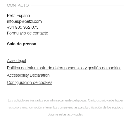
CONTACTO
Petzl Espana
info.esp@petzl.com
+34 935 952 073
Formulario de contacto
Sala de prensa
Aviso legal
Política de tratamiento de datos personales y gestión de cookies
Accessibility Declaration
Configuración de cookies
Las actividades ilustradas son intrínsecamente peligrosas. Cada usuario debe haber
asistido a una formación y tener las competencias para la utilización de los equipos
durante estas actividades.