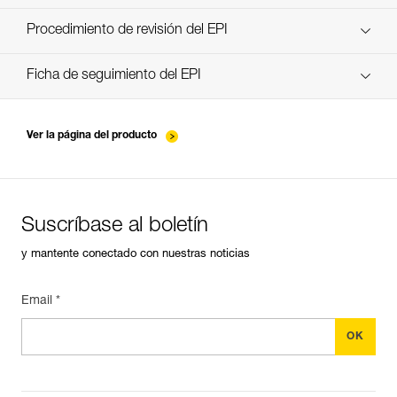
descubra ePPEcentre
Procedimiento de revisión del EPI
verif-EPI-poulies-procedure-ES
Ficha de seguimiento del EPI
verif-EPI-poulies-suivi-ES
Ver la página del producto
Suscríbase al boletín
y mantente conectado con nuestras noticias
Email *