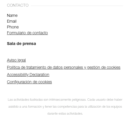
CONTACTO
Name
Email
Phone
Formulario de contacto
Sala de prensa
Aviso legal
Política de tratamiento de datos personales y gestión de cookies
Accessibility Declaration
Configuración de cookies
Las actividades ilustradas son intrínsecamente peligrosas. Cada usuario debe haber
asistido a una formación y tener las competencias para la utilización de los equipos
durante estas actividades.