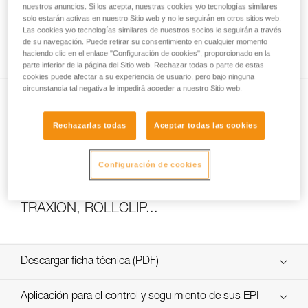
nuestros anuncios. Si los acepta, nuestras cookies y/o tecnologías similares
solo estarán activas en nuestro Sitio web y no le seguirán en otros sitios web.
Las cookies y/o tecnologías similares de nuestros socios le seguirán a través
de su navegación. Puede retirar su consentimiento en cualquier momento
Cómo calcular la relación del polipasto
haciendo clic en el enlace "Configuración de cookies", proporcionado en la
parte inferior de la página del Sitio web. Rechazar todas o parte de estas
cookies puede afectar a su experiencia de usuario, pero bajo ninguna
circunstancia tal negativa le impedirá acceder a nuestro Sitio web.
Rechazarlas todas
Aceptar todas las cookies
Configuración de cookies
Ensayos de eficacia y rendimiento de
polipastos con MAESTRO, I’D S, PRO
TRAXION, ROLLCLIP...
Descargar ficha técnica (PDF)
Technical Notice
Aplicación para el control y seguimiento de sus EPI