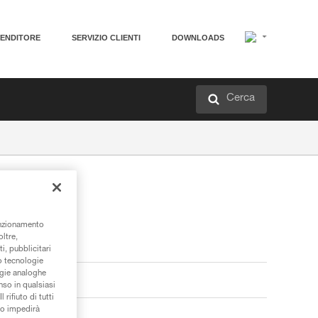
VENDITORE
SERVIZIO CLIENTI
DOWNLOADS
Cerca
unzionamento
oltre,
i, pubblicitari
/o tecnologie
ogie analoghe
nso in qualsiasi
rifiuto di tutti
to impedirà