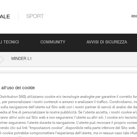
ALE
SPORT
RI
I TECNICI
COMMUNITY
AVVISI DI SICUREZZA
MINDER L1
all'uso dei cookie
istribution SAS) utilizziamo cookie e/o tecnologie analoghe per garantire il corretto f
 per personalizzare i nostri contenuti e annunci e analizzare il traffico. Condividiamo, in
sulla navigazione dell’utente sul Sito web con i nostri partner di servizi di analisi dei dat
edia al fine di personalizzare le nostre pubblicità. Se l’utente accetta, i nostri cookie e
anno attivi solo sul Sito web e non seguiranno l’utente su altri siti. I cookie e/o tecnol
iche
artner seguiranno l’utente durante la navigazione. L’utente può revocare il proprio conse
do clic sul link “Impostazioni cookie”, disponibile nella parte inferiore del Sito web. Il 
ali cookie potrebbe compromettere l’esperienza dell’utente, ma in nessun caso tale rifiu