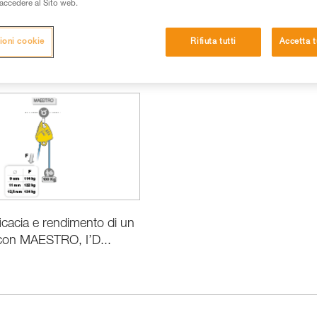
i accedere al Sito web.
ioni cookie
Rifiuta tutti
Accetta t
rmazioni prodotti
ficacia e rendimento di un
con MAESTRO, I’D...