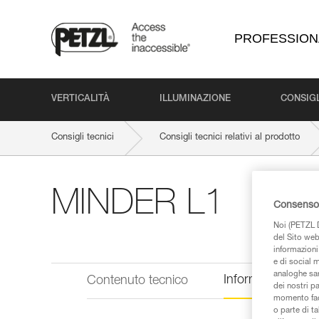
PROFESSION
VERTICALITÀ
ILLUMINAZIONE
CONSIGL
Consigli tecnici
Consigli tecnici relativi al prodotto
MINDER L1
Consenso 
Noi (PETZL D
del Sito web,
informazioni 
e di social m
analoghe sar
Informazioni tecn
Contenuto tecnico
dei nostri p
momento facen
o parte di t