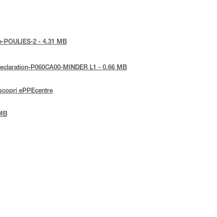
ice-POULIES-2 - 4.31 MB
E-Declaration-P060CA00-MINDER L1 - 0.66 MB
scopri ePPEcentre
 MB